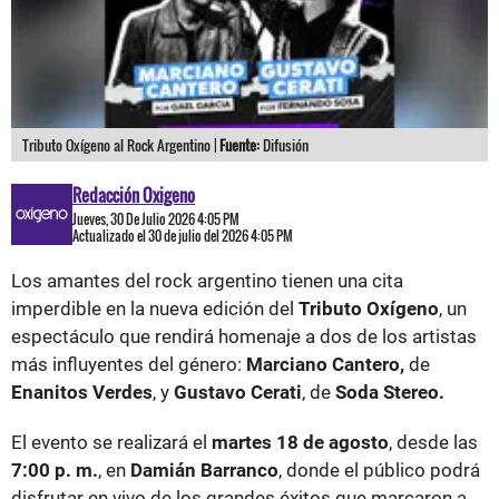
Tributo Oxígeno al Rock Argentino |
Fuente:
Difusión
Redacción Oxigeno
Jueves, 30 De Julio 2026 4:05 PM
Actualizado el 30 de julio del 2026 4:05 PM
Los amantes del rock argentino tienen una cita
imperdible en la nueva edición del
Tributo Oxígeno
, un
espectáculo que rendirá homenaje a dos de los artistas
más influyentes del género:
Marciano Cantero,
de
Enanitos Verdes
, y
Gustavo Cerati
, de
Soda Stereo.
El evento se realizará el
martes 18 de agosto
, desde las
7:00 p. m.
, en
Damián Barranco
, donde el público podrá
disfrutar en vivo de los grandes éxitos que marcaron a