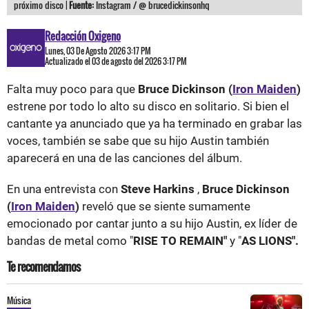
próximo disco |
Fuente:
Instagram / @ brucedickinsonhq
Redacción Oxigeno
Lunes, 03 De Agosto 2026 3:17 PM
Actualizado el 03 de agosto del 2026 3:17 PM
Falta muy poco para que
Bruce Dickinson (
Iron Maiden
)
estrene por todo lo alto su disco en solitario. Si bien el
cantante ya anunciado que ya ha terminado en grabar las
voces, también se sabe que su hijo Austin también
aparecerá en una de las canciones del álbum.
En una entrevista con
Steve Harkins
,
Bruce Dickinson
(
Iron Maiden
)
reveló que se siente sumamente
emocionado por cantar junto a su hijo Austin, ex líder de
bandas de metal como "
RISE TO REMAIN"
y "
AS LIONS".
Te recomendamos
Música