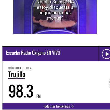
Natalia Salas: “No
estoy dispuesta a
negociar mi paz
mental”
Escucha Radio Oxígeno EN VIVO
OXÍGENO EN TU CIUDAD
Trujillo
98.3
FM
Todas las frecuencias