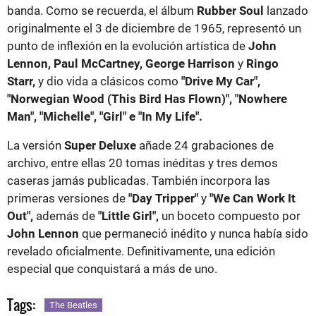
banda. Como se recuerda, el álbum
Rubber Soul
lanzado
originalmente el 3 de diciembre de 1965, representó un
punto de inflexión en la evolución artística de
John
Lennon, Paul McCartney, George Harrison
y
Ringo
Starr,
y dio vida a clásicos como
"Drive My Car",
"Norwegian Wood (This Bird Has Flown)", "Nowhere
Man", "Michelle", "Girl" e "In My Life".
La versión
Super Deluxe
añade 24 grabaciones de
archivo, entre ellas 20 tomas inéditas y tres demos
caseras jamás publicadas. También incorpora las
primeras versiones de
"Day Tripper"
y
"We Can Work It
Out",
además de
"Little Girl",
un boceto compuesto por
John Lennon
que permaneció inédito y nunca había sido
revelado oficialmente. Definitivamente, una edición
especial que conquistará a más de uno.
Tags:
The Beatles