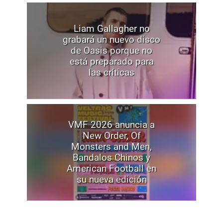
Liam Gallagher no
grabará un nuevo disco
de Oasis porque no
está preparado para
las críticas
VMF 2026 anuncia a
New Order, Of
Monsters and Men,
Bandalos Chinos y
American Football en
su nueva edición