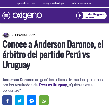
Aprendo en Casa
Descarga AudioPlayer
Más estaciones
Radio Oxígeno
en vivo
MOVIDA LOCAL
Conoce a Anderson Daronco, el
árbitro del partido Perú vs
Uruguay
Anderson Daronco
se ganó las críticas de muchos peruanos
por los resultados del
Perú vs Uruguay
, ¿Quién es este
personaje?