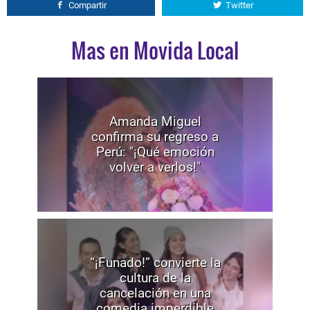
Compartir
Twitter
Mas en Movida Local
Amanda Miguel
confirma su regreso a
Perú: "¡Qué emoción
volver a verlos!"
“¡Funado!” convierte la
cultura de la
cancelación en una
comedia imperdible