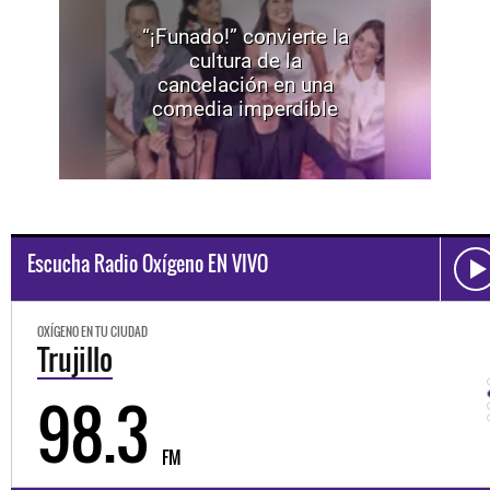
“¡Funado!” convierte la
cultura de la
cancelación en una
comedia imperdible
Escucha Radio Oxígeno EN VIVO
OXÍGENO EN TU CIUDAD
Trujillo
98.3
FM