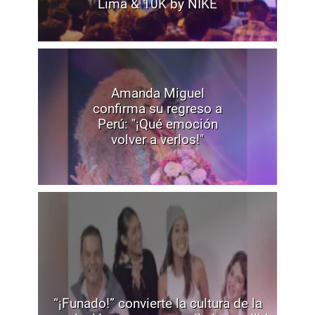
Lima & 10K by NIKE
Amanda Miguel
confirma su regreso a
Perú: "¡Qué emoción
volver a verlos!"
“¡Funado!” convierte la cultura de la