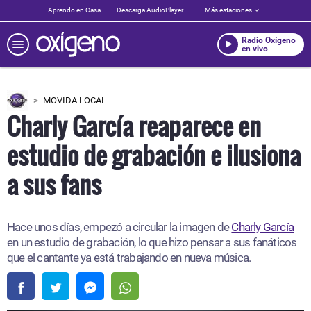
Aprendo en Casa
Descarga AudioPlayer
Más estaciones
Radio Oxígeno
en vivo
MOVIDA LOCAL
Charly García reaparece en
estudio de grabación e ilusiona
a sus fans
Hace unos días, empezó a circular la imagen de
Charly García
en un estudio de grabación, lo que hizo pensar a sus fanáticos
que el cantante ya está trabajando en nueva música.