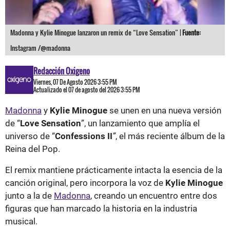
Madonna y Kylie Minogue lanzaron un remix de “Love Sensation” |
Fuente:
Instagram /@madonna
Redacción Oxigeno
Viernes, 07 De Agosto 2026 3:55 PM
Actualizado el 07 de agosto del 2026 3:55 PM
Madonna
y
Kylie Minogue
se unen en una nueva versión
de “
Love Sensation
”, un lanzamiento que amplía el
universo de “
Confessions II
”
, el más reciente álbum de la
Reina del Pop.
El remix mantiene prácticamente intacta la esencia de la
canción original, pero incorpora la voz de
Kylie Minogue
junto a la de
Madonna
, creando un encuentro entre dos
figuras que han marcado la historia en la industria
musical.