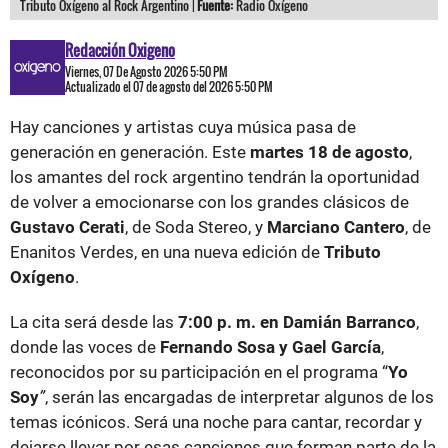
Tributo Oxígeno al Rock Argentino |
Fuente:
Radio Oxígeno
Redacción Oxigeno
Viernes, 07 De Agosto 2026 5:50 PM
Actualizado el 07 de agosto del 2026 5:50 PM
Hay canciones y artistas cuya música pasa de
generación en generación. Este
martes 18 de agosto
,
los amantes del rock argentino tendrán la oportunidad
de volver a emocionarse con los grandes clásicos de
Gustavo Cerati
, de Soda Stereo, y
Marciano Cantero
, de
Enanitos Verdes, en una nueva edición de
Tributo
Oxígeno
.
La cita será desde las
7:00 p. m. en Damián Barranco
,
donde las voces de
Fernando Sosa y Gael García
,
reconocidos por su participación en el programa “
Yo
Soy
”
, serán las encargadas de interpretar algunos de los
temas icónicos. Será una noche para cantar, recordar y
dejarse llevar por esas canciones que forman parte de la