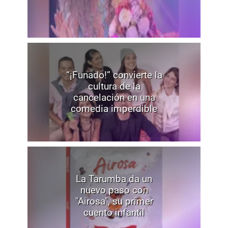
“¡Funado!” convierte la
cultura de la
cancelación en una
comedia imperdible
La Tarumba da un
nuevo paso con
"Airosa", su primer
cuento infantil