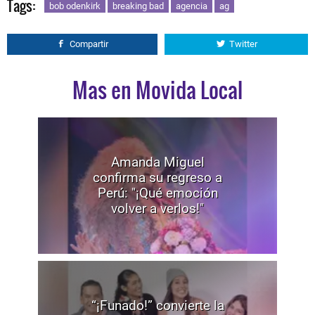
Tags:
bob odenkirk
breaking bad
agencia
ag
Compartir
Twitter
Mas en Movida Local
Amanda Miguel
confirma su regreso a
Perú: "¡Qué emoción
volver a verlos!"
“¡Funado!” convierte la