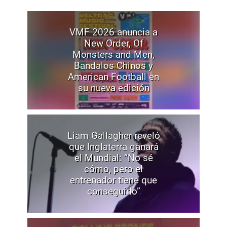
VMF 2026 anuncia a
New Order, Of
Monsters and Men,
Bandalos Chinos y
American Football en
su nueva edición
Liam Gallagher reveló
que Inglaterra ganará
el Mundial: “No sé
cómo, pero el
entrenador tiene que
conseguirlo”