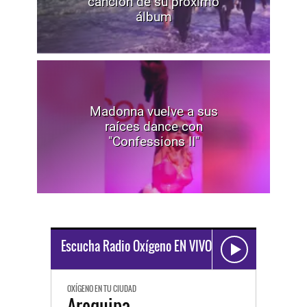
canción de su próximo
álbum
Madonna vuelve a sus
raíces dance con
"Confessions II"
Escucha Radio Oxígeno EN VIVO
OXÍGENO EN TU CIUDAD
Arequipa