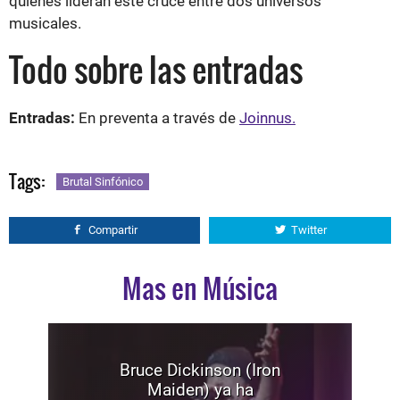
quienes lideran este cruce entre dos universos
musicales.
Todo sobre las entradas
Entradas:
En preventa a través de
Joinnus.
Tags:
Brutal Sinfónico
Compartir
Twitter
Mas en Música
Bruce Dickinson (Iron
Maiden) ya ha