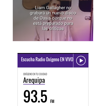
Liam Gallagher no
grabará un nuevo disco
de Oasis porque no
está preparado para
las críticas
Escucha Radio Oxígeno EN VIVO
OXÍGENO EN TU CIUDAD
Arequipa
93.5
FM