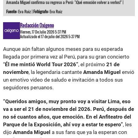
Amanda Miguel confirma su regreso a Perú: "¡Qué emoción volver a verlos!" |
Fuente:
Eva Ruiz |
Fotógrafo:
Eva Ruiz
Redacción Oxigeno
Viernes, 17 De Julio 2026 5:37 PM
Actualizado el 17 de julio del 2026 5:37 PM
Aunque aún faltan algunos meses para su esperada
llegada por primera vez al Perú, para su gran concierto
“
Él me mintió World Tour 2026”
, el próximo
21 de
noviembre
, la legendaria cantante
Amanda Miguel
envió
un emotivo video de saludo e invitación a todos sus
seguidores peruanos.
“Queridos amigos, muy pronto voy a visitar Lima, eso
va a ser el 21 de noviembre del 2026. Perú, después de
no sé cuantos años, que emoción. En el Anfiteatro del
Parque de la Exposición, ahí voy a estar te espero”
, les
dijo
Amanda Miguel
a sus fans que ya la esperan con