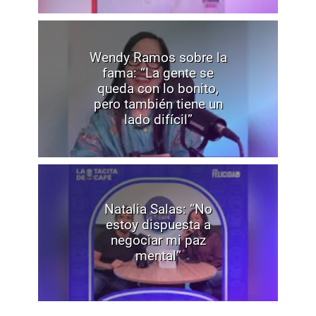
Wendy Ramos sobre la
fama: “La gente se
queda con lo bonito,
pero también tiene un
lado difícil”
Natalia Salas: “No
estoy dispuesta a
negociar mi paz
mental”