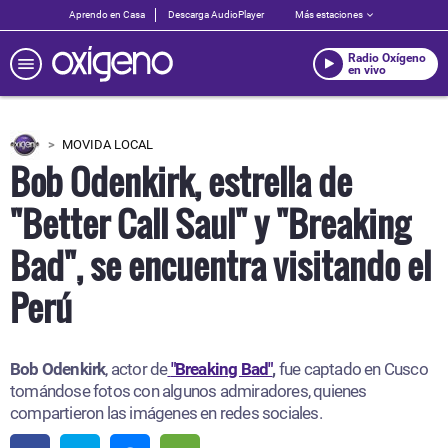
Aprendo en Casa
Descarga AudioPlayer
Más estaciones
Radio Oxígeno
en vivo
MOVIDA LOCAL
Bob Odenkirk, estrella de
"Better Call Saul" y "Breaking
Bad", se encuentra visitando el
Perú
Bob Odenkirk
, actor de
"Breaking Bad"
,
fue captado en Cusco
tomándose fotos con algunos admiradores, quienes
compartieron las imágenes en redes sociales.