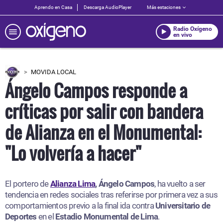
Aprendo en Casa
Descarga AudioPlayer
Más estaciones
Radio Oxígeno
en vivo
MOVIDA LOCAL
Ángelo Campos responde a
críticas por salir con bandera
de Alianza en el Monumental:
"Lo volvería a hacer"
El portero de
Alianza Lima
,
Ángelo Campos
, ha vuelto a ser
tendencia en redes sociales tras referirse por primera vez a sus
comportamientos previo a la final ida contra
Universitario de
Deportes
en el
Estadio Monumental de Lima
.