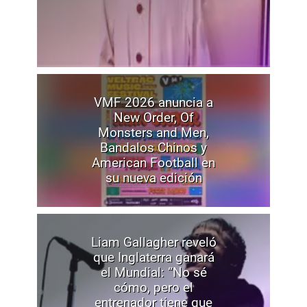
VMF 2026 anuncia a
New Order, Of
Monsters and Men,
Bandalos Chinos y
American Football en
su nueva edición
Liam Gallagher reveló
que Inglaterra ganará
el Mundial: “No sé
cómo, pero el
entrenador tiene que