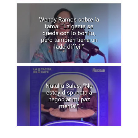
Wendy Ramos sobre la
fama: “La gente se
queda con lo bonito,
pero también tiene un
lado difícil”
Natalia Salas: “No
estoy dispuesta a
negociar mi paz
mental”