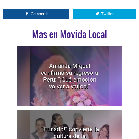
Compartir
Twitter
Mas en Movida Local
Amanda Miguel
confirma su regreso a
Perú: "¡Qué emoción
volver a verlos!"
“¡Funado!” convierte la
cultura de la