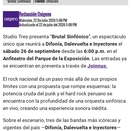
“Brutal Sinfónico” |
Fuente:
Difusión
Redacción Oxigeno
Miércoles, 22 De Julio 2026 5:08 PM
Actualizado el 22 de julio del 2026 5:08 PM
Studio Tres presenta “
Brutal Sinfónico
”, un espectáculo
único que reunirá a
Difonía, Dalevuelta e Inyectores
el
sábado 26 de septiembre
desde las
6:00 p.m.
en el
Anfiteatro del Parque de la Exposición
. Las entradas ya
se encuentran en preventa a través de
Joinnus
.
El rock nacional da un paso más allá de sus propios
límites con una propuesta que rompe esquemas: la
potencia cruda del punk y el hard rock peruano se
encuentra con la profundidad de una orquesta sinfónica
en vivo, creando una experiencia sonora inédita.
Sobre el escenario, tres de las bandas más icónicas y
vigentes del país —
Difonía, Dalevuelta e Inyectores
—