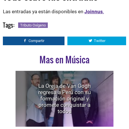
Las entradas ya están disponibles en
Joinnus
.
Tags:
Tributo Oxígeno
Compartir
Twitter
Mas en Música
La Oreja de Van Gogh
regresa a Perú con su
formación original y
promete conquistar a
todos