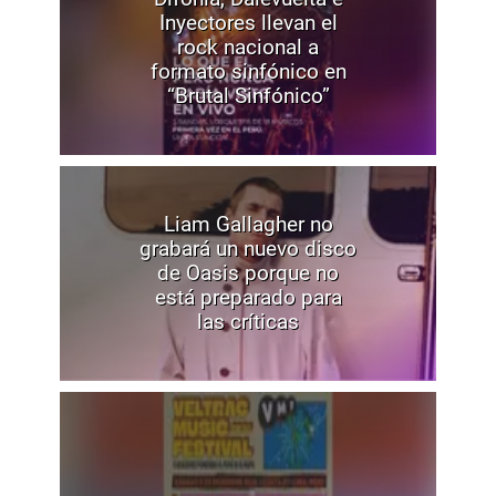
Inyectores llevan el
rock nacional a
formato sinfónico en
“Brutal Sinfónico”
Liam Gallagher no
grabará un nuevo disco
de Oasis porque no
está preparado para
las críticas