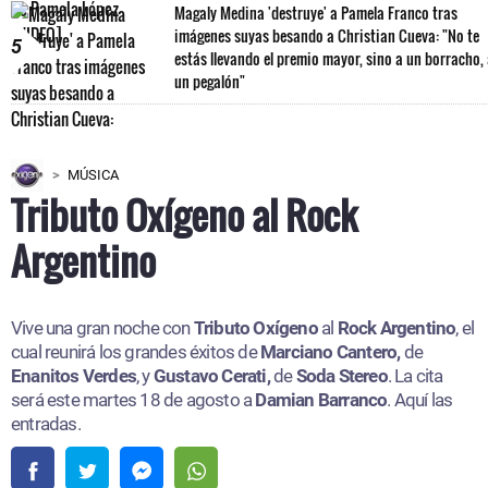
Magaly Medina 'destruye' a Pamela Franco tras
imágenes suyas besando a Christian Cueva: "No te
5
estás llevando el premio mayor, sino a un borracho,
un pegalón"
MÚSICA
Tributo Oxígeno al Rock
Argentino
Vive una gran noche con
Tributo Oxígeno
al
Rock Argentino
, el
cual reunirá los grandes éxitos de
Marciano Cantero,
de
Enanitos Verdes
, y
Gustavo Cerati,
de
Soda Stereo
. La cita
será este martes 18 de agosto a
Damian Barranco
. Aquí las
entradas.​