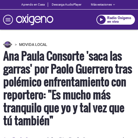
Aprendo en Casa
Descarga AudioPlayer
Más estaciones
Radio Oxígeno
en vivo
MOVIDA LOCAL
Ana Paula Consorte 'saca las
garras' por Paolo Guerrero tras
polémico enfrentamiento con
reportero: "Es mucho más
tranquilo que yo y tal vez que
tú también"