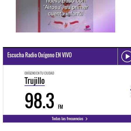
nuevo paso con
"Airosa", su primer
cuento infantil
Escucha Radio Oxígeno EN VIVO
OXÍGENO EN TU CIUDAD
Trujillo
98.3
FM
Todas las frecuencias