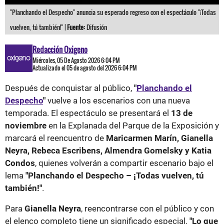
"Planchando el Despecho" anuncia su esperado regreso con el espectáculo "¡Todas
vuelven, tú también!" |
Fuente:
Difusión
Redacción Oxigeno
Miércoles, 05 De Agosto 2026 6:04 PM
Actualizado el 05 de agosto del 2026 6:04 PM
Después de conquistar al público,
"
Planchando el
Despecho
"
vuelve a los escenarios con una nueva
temporada. El espectáculo se presentará el
13 de
noviembre
en la Explanada del Parque de la Exposición y
marcará el reencuentro de
Maricarmen Marín, Gianella
Neyra, Rebeca Escribens, Almendra Gomelsky y Katia
Condos
, quienes volverán a compartir escenario bajo el
lema
"Planchando el Despecho – ¡Todas vuelven, tú
también!"
.
Para
Gianella Neyra
, reencontrarse con el público y con
el elenco completo tiene un significado especial.
"Lo que