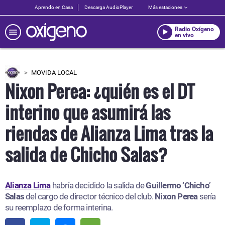
Aprendo en Casa
Descarga AudioPlayer
Más estaciones
Radio Oxígeno
en vivo
MOVIDA LOCAL
Nixon Perea: ¿quién es el DT
interino que asumirá las
riendas de Alianza Lima tras la
salida de Chicho Salas?
Alianza Lima
habría decidido la salida de
Guillermo ‘Chicho’
Salas
del cargo de director técnico del club.
Nixon Perea
sería
su reemplazo de forma interina.