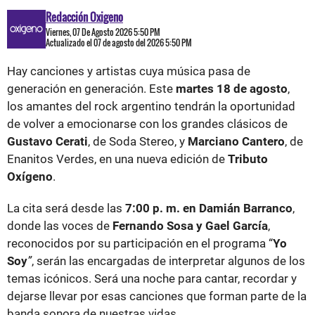
Redacción Oxigeno
Viernes, 07 De Agosto 2026 5:50 PM
Actualizado el 07 de agosto del 2026 5:50 PM
Hay canciones y artistas cuya música pasa de
generación en generación. Este
martes 18 de agosto
,
los amantes del rock argentino tendrán la oportunidad
de volver a emocionarse con los grandes clásicos de
Gustavo Cerati
, de Soda Stereo, y
Marciano Cantero
, de
Enanitos Verdes, en una nueva edición de
Tributo
Oxígeno
.
La cita será desde las
7:00 p. m. en Damián Barranco
,
donde las voces de
Fernando Sosa y Gael García
,
reconocidos por su participación en el programa “
Yo
Soy
”
, serán las encargadas de interpretar algunos de los
temas icónicos. Será una noche para cantar, recordar y
dejarse llevar por esas canciones que forman parte de la
banda sonora de nuestras vidas.