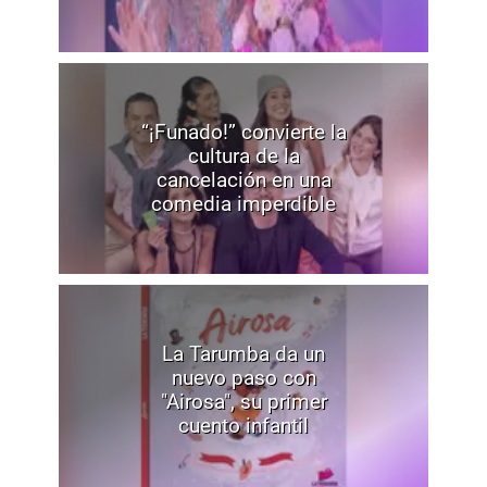
“¡Funado!” convierte la
cultura de la
cancelación en una
comedia imperdible
La Tarumba da un
nuevo paso con
"Airosa", su primer
cuento infantil