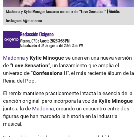
Madonna y Kylie Minogue lanzaron un remix de “Love Sensation” |
Fuente:
Instagram /@madonna
Redacción Oxigeno
Viernes, 07 De Agosto 2026 3:55 PM
Actualizado el 07 de agosto del 2026 3:55 PM
Madonna
y
Kylie Minogue
se unen en una nueva versión
de “
Love Sensation
”, un lanzamiento que amplía el
universo de “
Confessions II
”
, el más reciente álbum de la
Reina del Pop.
El remix mantiene prácticamente intacta la esencia de la
canción original, pero incorpora la voz de
Kylie Minogue
junto a la de
Madonna
, creando un encuentro entre dos
figuras que han marcado la historia en la industria
musical.