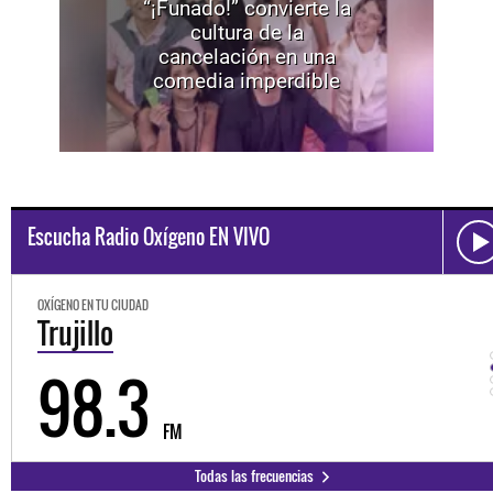
“¡Funado!” convierte la
cultura de la
cancelación en una
comedia imperdible
Escucha Radio Oxígeno EN VIVO
OXÍGENO EN TU CIUDAD
Trujillo
98.3
FM
Todas las frecuencias