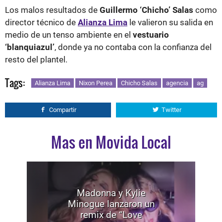
Los malos resultados de
Guillermo ‘Chicho’ Salas
como
director técnico de
Alianza Lima
le valieron su salida en
medio de un tenso ambiente en el
vestuario
‘blanquiazul’
, donde ya no contaba con la confianza del
resto del plantel.
Tags:
Alianza Lima
Nixon Perea
Chicho Salas
agencia
ag
Compartir
Twitter
Mas en Movida Local
Madonna y Kylie
Minogue lanzaron un
remix de “Love