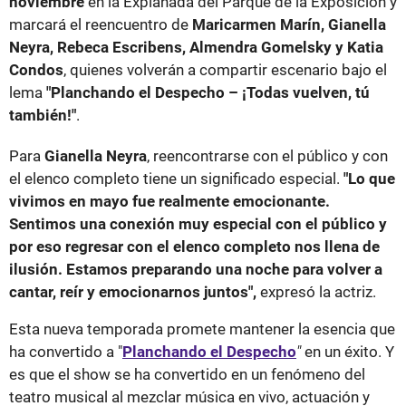
noviembre
en la Explanada del Parque de la Exposición y
marcará el reencuentro de
Maricarmen Marín, Gianella
Neyra, Rebeca Escribens, Almendra Gomelsky y Katia
Condos
, quienes volverán a compartir escenario bajo el
lema
"Planchando el Despecho – ¡Todas vuelven, tú
también!"
.
Para
Gianella Neyra
, reencontrarse con el público y con
el elenco completo tiene un significado especial.
"Lo que
vivimos en mayo fue realmente emocionante.
Sentimos una conexión muy especial con el público y
por eso regresar con el elenco completo nos llena de
ilusión. Estamos preparando una noche para volver a
cantar, reír y emocionarnos juntos",
expresó la actriz.
Esta nueva temporada promete mantener la esencia que
ha convertido a "
Planchando el Despecho
"
en un éxito. Y
es que el show se ha convertido en un fenómeno del
teatro musical al mezclar música en vivo, actuación y