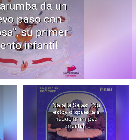
Tarumba da un
evo paso con
osa", su primer
ento infantil
Natalia Salas: “No
estoy dispuesta a
negociar mi paz
mental”