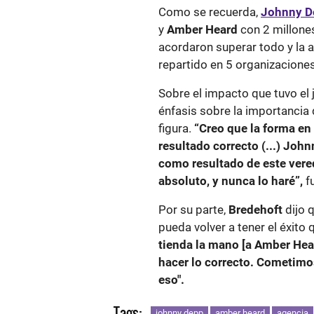
Como se recuerda,
Johnny D
y
Amber Heard
con 2 millones
acordaron superar todo y la a
repartido en 5 organizaciones
Sobre el impacto que tuvo el 
énfasis sobre la importancia d
figura.
“Creo que la forma en
resultado correcto (...) Joh
como resultado de este vered
absoluto, y nunca lo haré”,
f
Por su parte,
Bredehoft
dijo 
pueda volver a tener el éxito q
tienda la mano [a Amber Hea
hacer lo correcto. Cometimos 
eso".
Tags:
johnny depp
amber heard
agencia