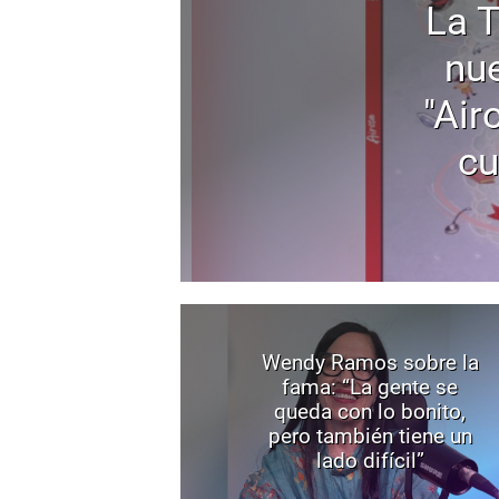
La 
nu
"Air
cu
Wendy Ramos sobre la
fama: “La gente se
queda con lo bonito,
pero también tiene un
lado difícil”