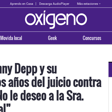
Más estaciones
Aprendo en Casa
Descarga AudioPlayer
Movida local
Geek
Concursos
ny Depp y su
s años del juicio contra
OXÍGENO EN TU CIUDAD
Arequipa
 le deseo a la Sra.
93.5
al”