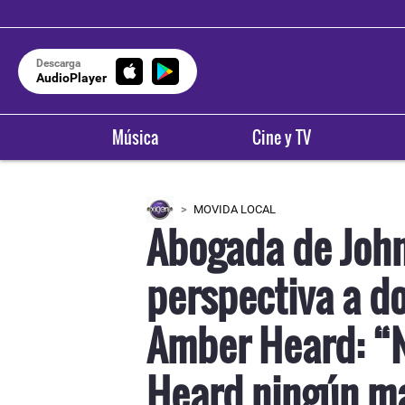
Descarga
AudioPlayer
Música
Cine y TV
MOVIDA LOCAL
Abogada de John
perspectiva a do
Amber Heard: “No
Heard ningún m