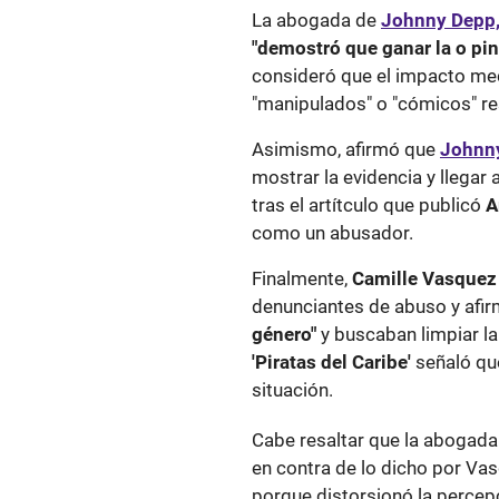
La abogada de
Johnny Depp
"demostró que ganar la o pin
consideró que el impacto me
"manipulados" o "cómicos" res
Asimismo, afirmó que
Johnn
mostrar la evidencia y llegar 
tras el artítculo que publicó
A
como un abusador.
Finalmente,
Camille Vasque
denunciantes de abuso y afi
género"
y buscaban limpiar l
'Piratas del Caribe'
señaló qu
situación.
Cabe resaltar que la abogad
en contra de lo dicho por Va
porque distorsionó la percepc