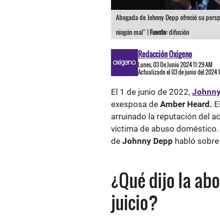
Abogada de Johnny Depp ofreció su perspe
ningún mal” |
Fuente:
difusión
Redacción Oxigeno
Lunes, 03 De Junio 2024 11:29 AM
Actualizado el 03 de junio del 2024 
El 1 de junio de 2022,
Johnny
exesposa de
Amber Heard.
El
arruinado la reputación del 
víctima de abuso doméstico. 
de
Johnny Depp
habló sobre 
¿Qué dijo la ab
juicio?