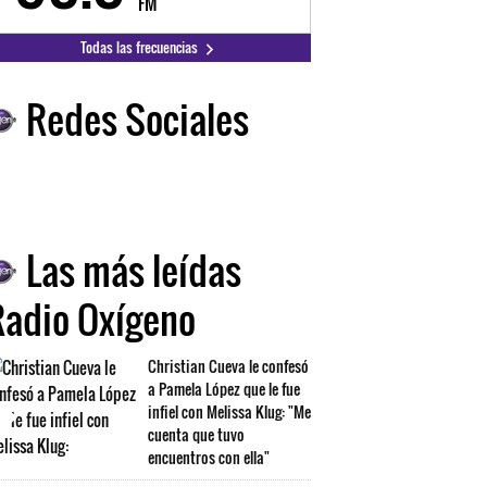
FM
FM
Todas las frecuencias
Redes Sociales
Las más leídas
Radio Oxígeno
Christian Cueva le confesó
a Pamela López que le fue
infiel con Melissa Klug: "Me
cuenta que tuvo
encuentros con ella"