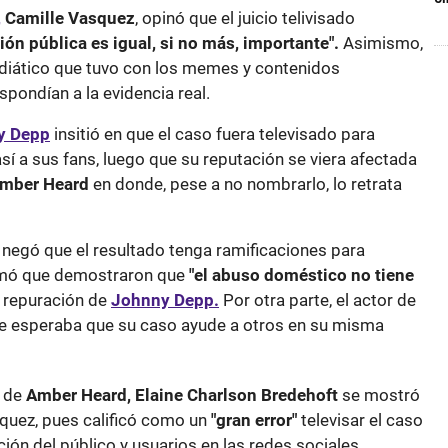
,
Camille Vasquez
, opinó que el juicio telivisado
ión pública es igual, si no más, importante".
Asimismo,
diático que tuvo con los memes y contenidos
pondían a la evidencia real.
y Depp
insitió en que el caso fuera televisado para
así a sus fans, luego que su reputación se viera afectada
mber Heard
en donde, pese a no nombrarlo, lo retrata
z
negó que el resultado tenga ramificaciones para
rmó que demostraron que
"el abuso doméstico no tiene
a repuración de
Johnny Depp.
Por otra parte, el actor de
e esperaba que su caso ayude a otros en su misma
a de
Amber Heard,
Elaine Charlson Bredehoft
se mostró
squez, pues calificó como un
"gran error"
televisar el caso
ión del público y usuarios en las redes sociales.