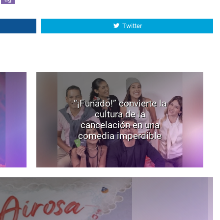
Twitter
“¡Funado!” convierte la
cultura de la
cancelación en una
comedia imperdible