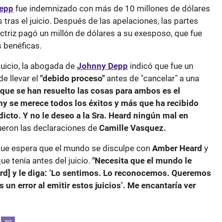
epp
fue indemnizado con más de 10 millones de dólares
 tras el juicio. Después de las apelaciones, las partes
ctriz pagó un millón de dólares a su exesposo, que fue
 benéficas.
juicio, la abogada de
Johnny Depp
indicó que fue un
e llevar el
"debido proceso"
antes de "cancelar" a una
 que se han resuelto las cosas para ambos es el
nny se merece todos los éxitos y más que ha recibido
icto. Y no le deseo a la Sra. Heard ningún mal en
ueron las declaraciones de
Camille Vasquez.
que espera que el mundo se disculpe con
Amber Heard
y
ue tenía antes del juicio.
"Necesita que el mundo le
rd] y le diga: ‘Lo sentimos. Lo reconocemos. Queremos
un error al emitir estos juicios’. Me encantaría ver
ag