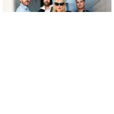
La Oreja de Van Gogh regresa a Perú con su formación original y promete
conquistar a todos |
Fuente:
Difusión
Redacción Oxigeno
Jueves, 30 De Julio 2026 10:00 AM
Actualizado el 30 de julio del 2026 10:00 AM
La Oreja de Van Gogh
regresará a Perú con su
formación original, encabezada por
Amaia Montero
,
para reencontrarse con el público peruano y revivir los
éxitos que la convirtieron en una de las agrupaciones