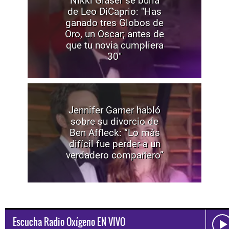
Nikki Glaser se burla
de Leo DiCaprio: "Has
ganado tres Globos de
Oro, un Oscar; antes de
que tu novia cumpliera
30"
Jennifer Garner habló
sobre su divorcio de
Ben Affleck: “Lo más
difícil fue perder a un
verdadero compañero”
Escucha Radio Oxígeno EN VIVO