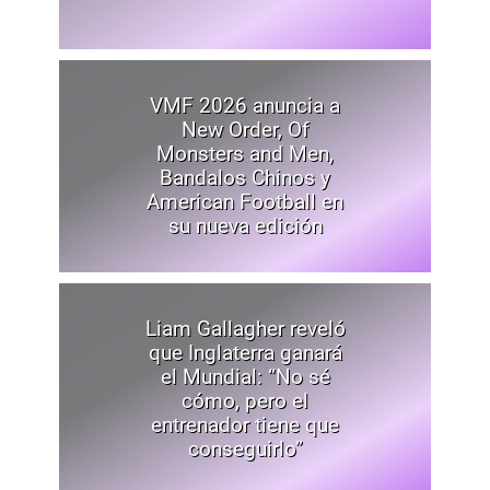
VMF 2026 anuncia a
New Order, Of
Monsters and Men,
Bandalos Chinos y
American Football en
su nueva edición
Liam Gallagher reveló
que Inglaterra ganará
el Mundial: “No sé
cómo, pero el
entrenador tiene que
conseguirlo”