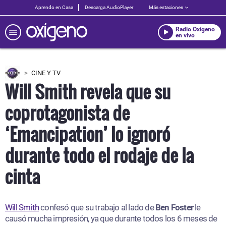
Aprendo en Casa
Descarga AudioPlayer
Más estaciones
Radio Oxígeno
en vivo
CINE Y TV
Will Smith revela que su
coprotagonista de
‘Emancipation’ lo ignoró
durante todo el rodaje de la
cinta
Will Smith
confesó que su trabajo al lado de
Ben Foster
le
causó mucha impresión, ya que durante todos los 6 meses de