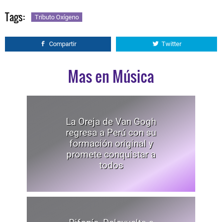
Tags:
Tributo Oxígeno
Compartir
Twitter
Mas en Música
La Oreja de Van Gogh
regresa a Perú con su
formación original y
promete conquistar a
todos