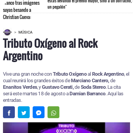
estás llevando el premio mayor, sino a un borracho,
un pegalón"
MÚSICA
Tributo Oxígeno al Rock
Argentino
Vive una gran noche con
Tributo Oxígeno
al
Rock Argentino
, el
cual reunirá los grandes éxitos de
Marciano Cantero,
de
Enanitos Verdes
, y
Gustavo Cerati,
de
Soda Stereo
. La cita
será este martes 18 de agosto a
Damian Barranco
. Aquí las
entradas.​