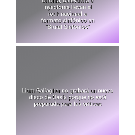
Difonía, Dalevuelta e
Inyectores llevan el
rock nacional a
formato sinfónico en
“Brutal Sinfónico”
Liam Gallagher no grabará un nuevo
disco de Oasis porque no está
preparado para las críticas