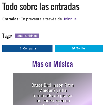
Todo sobre las entradas
Entradas:
En preventa a través de
Joinnus.
Tags:
Brutal Sinfónico
Compartir
Twitter
Mas en Música
Bruce Dickinson (Iron
Maiden) ya ha
terminado de grabar
las voces para su