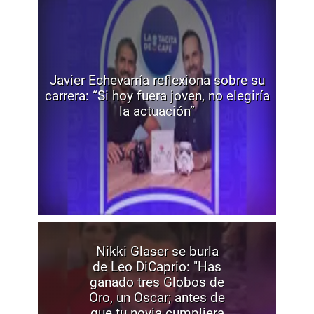
Javier Echevarría reflexiona sobre su
carrera: “Si hoy fuera joven, no elegiría
la actuación”
Nikki Glaser se burla
de Leo DiCaprio: "Has
ganado tres Globos de
Oro, un Oscar; antes de
que tu novia cumpliera