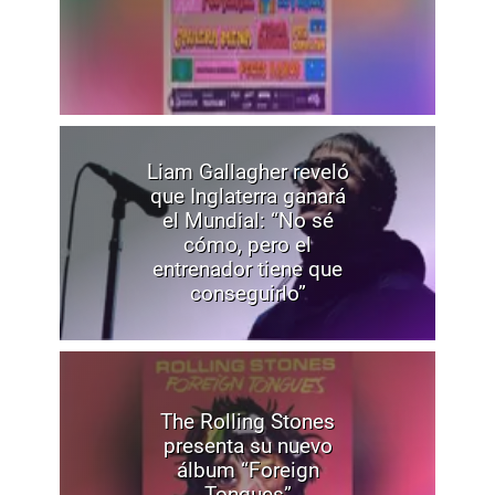
Liam Gallagher reveló
que Inglaterra ganará
el Mundial: “No sé
cómo, pero el
entrenador tiene que
conseguirlo”
The Rolling Stones
presenta su nuevo
álbum “Foreign
Tongues”