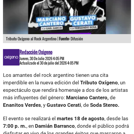
Tributo Oxígeno al Rock Argentino |
Fuente:
Difusión
Redacción Oxigeno
Jueves, 30 De Julio 2026 4:05 PM
Actualizado el 30 de julio del 2026 4:05 PM
Los amantes del rock argentino tienen una cita
imperdible en la nueva edición del
Tributo Oxígeno
, un
espectáculo que rendirá homenaje a dos de los artistas
más influyentes del género:
Marciano Cantero,
de
Enanitos Verdes
, y
Gustavo Cerati
, de
Soda Stereo.
El evento se realizará el
martes 18 de agosto
, desde las
7:00 p. m.
, en
Damián Barranco
, donde el público podrá
disfrutar en vivo de los grandes éxitos que marcaron a