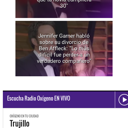
30"
Jennifer Garner habló
sobre su divorcio de
Ben Affleck: “Lo más
difícil fue perder a un
verdadero compañero”
Escucha Radio Oxígeno EN VIVO
OXÍGENO EN TU CIUDAD
Trujillo