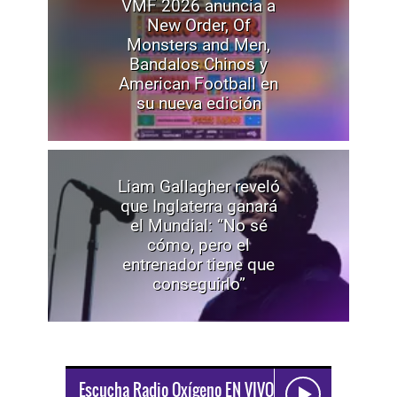
VMF 2026 anuncia a
New Order, Of
Monsters and Men,
Bandalos Chinos y
American Football en
su nueva edición
Liam Gallagher reveló
que Inglaterra ganará
el Mundial: “No sé
cómo, pero el
entrenador tiene que
conseguirlo”
Escucha Radio Oxígeno EN VIVO