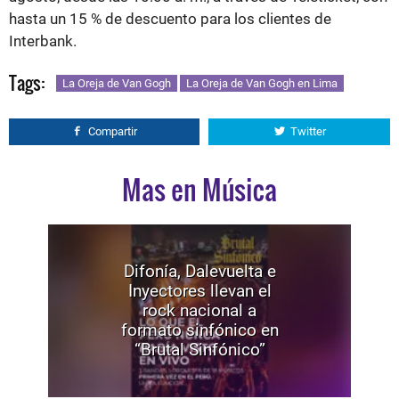
hasta un 15 % de descuento para los clientes de
Interbank.
Tags:
La Oreja de Van Gogh
La Oreja de Van Gogh en Lima
Compartir
Twitter
Mas en Música
Difonía, Dalevuelta e
Inyectores llevan el
rock nacional a
formato sinfónico en
“Brutal Sinfónico”