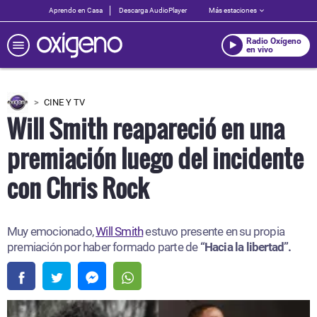
Aprendo en Casa
Descarga AudioPlayer
Más estaciones
Radio Oxígeno
en vivo
CINE Y TV
Will Smith reapareció en una
premiación luego del incidente
con Chris Rock
Muy emocionado,
Will Smith
estuvo presente en su propia
premiación por haber formado parte de
“Hacia la libertad”.