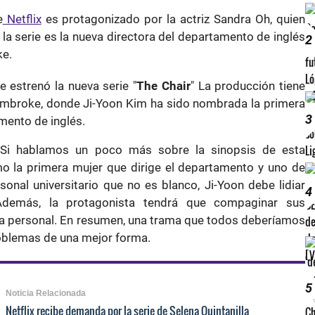
e
Netflix
es protagonizado por la actriz Sandra Oh, quien
n la serie es la nueva directora del departamento de inglés
2
ke.
e estrenó la nueva serie "
The Chair
" La producción tiene
Pembroke, donde Ji-Yoon Kim ha sido nombrada la primera
3
mento de inglés.
! Si hablamos un poco más sobre la sinopsis de esta
mo la primera mujer que dirige el departamento y uno de
nal universitario que no es blanco, Ji-Yoon debe lidiar
4
Además, la protagonista tendrá que compaginar sus
da personal. En resumen, una trama que todos deberíamos
oblemas de una mejor forma.
5
Noticia Relacionada
Netflix recibe demanda por la serie de Selena Quintanilla