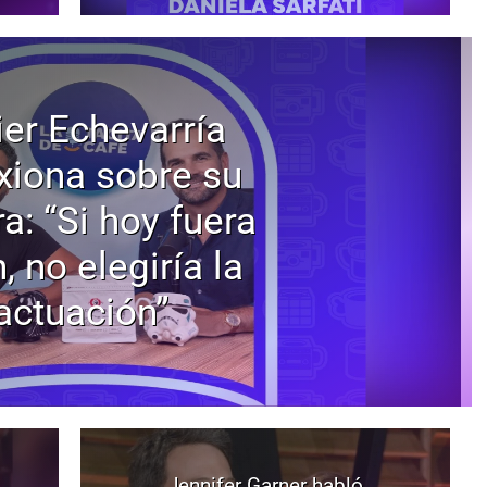
ier Echevarría
exiona sobre su
ra: “Si hoy fuera
, no elegiría la
actuación”
Jennifer Garner habló