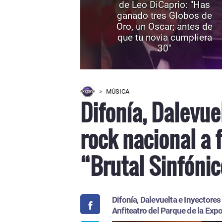
de Leo DiCaprio: "Has
ganado tres Globos de
Oro, un Oscar; antes de
que tu novia cumpliera
30"
MÚSICA
Difonía, Dalevue
rock nacional a 
“Brutal Sinfóni
Difonía, Dalevuelta e Inyectore
Anfiteatro del Parque de la Exp