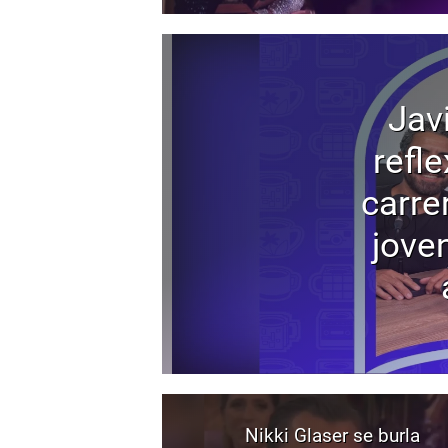
Jav
refl
carre
joven
Nikki Glaser se burla