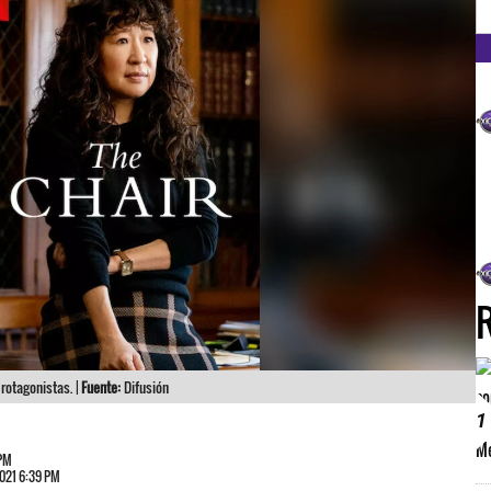
FM
protagonistas. |
Fuente:
Difusión
1
 PM
2021 6:39 PM