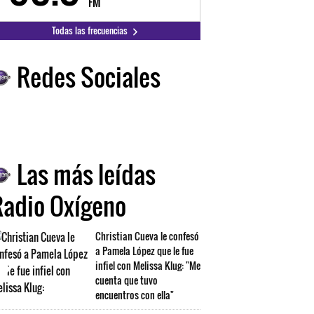
FM
FM
Todas las frecuencias
Redes Sociales
Las más leídas
Radio Oxígeno
Christian Cueva le confesó
a Pamela López que le fue
infiel con Melissa Klug: "Me
cuenta que tuvo
encuentros con ella"