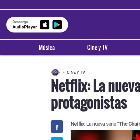
Descarga
AudioPlayer
Música
Cine y TV
CINE Y TV
Netflix: La nuev
protagonistas
Netflix:
La nueva serie “
The Chair