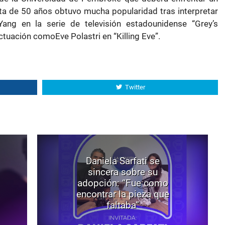
ta de 50 años obtuvo mucha popularidad tras interpretar
Yang en la serie de televisión estadounidense “Grey’s
tuación comoEve Polastri en “Killing Eve”.
Twitter
Daniela Sarfati se
sincera sobre su
adopción: “Fue como
encontrar la pieza que
faltaba”