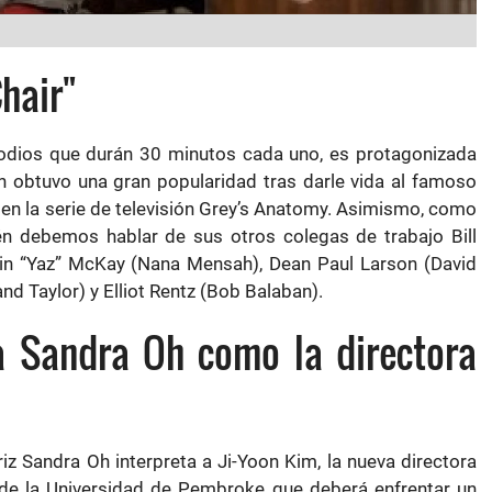
hair"
sodios que durán 30 minutos cada uno, es protagonizada
en obtuvo una gran popularidad tras darle vida al famoso
g en la serie de televisión Grey’s Anatomy. Asimismo, como
n debemos hablar de sus otros colegas de trabajo Bill
in “Yaz” McKay (Nana Mensah), Dean Paul Larson (David
d Taylor) y Elliot Rentz (Bob Balaban).
a Sandra Oh como la directora
triz Sandra Oh interpreta a Ji-Yoon Kim, la nueva directora
de la Universidad de Pembroke que deberá enfrentar un