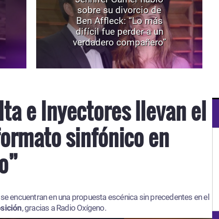
sobre su divorcio de
Ben Affleck: “Lo más
difícil fue perder a un
verdadero compañero”
lta e Inyectores llevan el
formato sinfónico en
co”
s
se encuentran en una propuesta escénica sin precedentes en el
osición
, gracias a Radio Oxígeno.