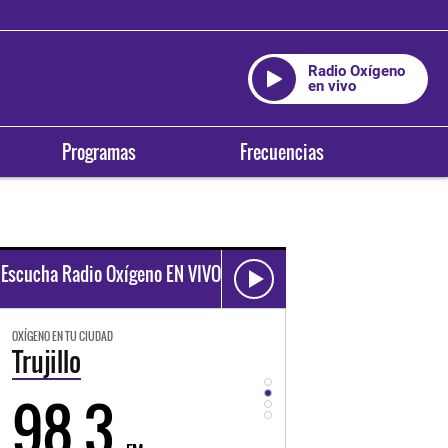
Radio Oxígeno
en vivo
Programas
Frecuencias
Escucha Radio Oxígeno EN VIVO
OXÍGENO EN TU CIUDAD
OXÍGENO EN TU CIUDAD
Trujillo
Huancayo
98.3
94.3