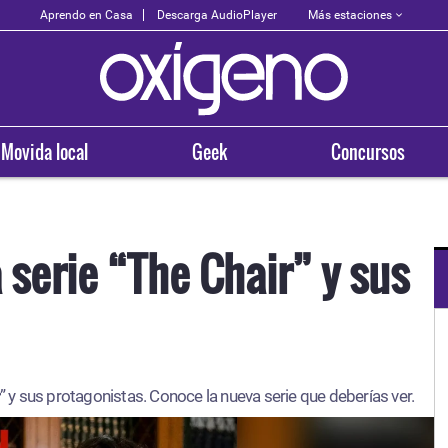
Más estaciones
Aprendo en Casa
Descarga AudioPlayer
Movida local
Geek
Concursos
a serie “The Chair” y sus
OXÍGENO EN TU CIUDAD
Arequipa
” y sus protagonistas. Conoce la nueva serie que deberías ver.
93.5