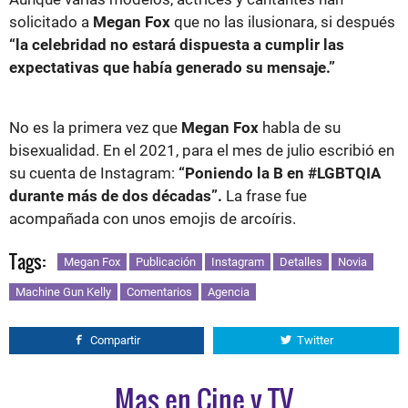
solicitado a
Megan Fox
que no las ilusionara, si después
“la celebridad no estará dispuesta a cumplir las
expectativas que había generado su mensaje.”
No es la primera vez que
Megan Fox
habla de su
bisexualidad. En el 2021, para el mes de julio escribió en
su cuenta de Instagram:
“Poniendo la B en #LGBTQIA
durante más de dos décadas”.
La frase fue
acompañada con unos emojis de arcoíris.
Tags:
Megan Fox
Publicación
Instagram
Detalles
Novia
Machine Gun Kelly
Comentarios
Agencia
Compartir
Twitter
Mas en Cine y TV