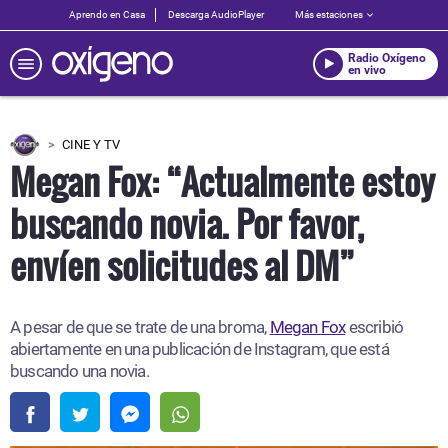
Aprendo en Casa
Descarga AudioPlayer
Más estaciones
Radio Oxígeno
en vivo
CINE Y TV
Megan Fox: “Actualmente estoy
buscando novia. Por favor,
envíen solicitudes al DM”
A pesar de que se trate de una broma,
Megan Fox
escribió
abiertamente en una publicación de Instagram, que está
buscando una novia.