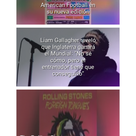
American Football en
su nueva edición
Liam Gallagher reveló
que Inglaterra ganará
el Mundial: “No sé
cómo, pero el
entrenador tiene que
conseguirlo”