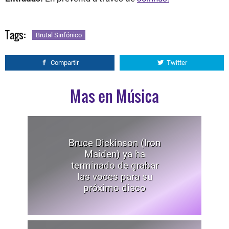
Tags:
Brutal Sinfónico
Compartir
Twitter
Mas en Música
Bruce Dickinson (Iron
Maiden) ya ha
terminado de grabar
las voces para su
próximo disco