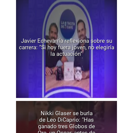
Javier Echevarría reflexiona sobre su
carrera: “Si hoy fuera joven, no elegiría
la actuación”
Nikki Glaser se burla
de Leo DiCaprio: "Has
ganado tres Globos de
Oro, un Oscar; antes de