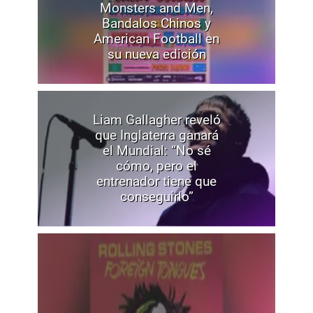
Monsters and Men,
Bandalos Chinos y
American Football en
su nueva edición
Liam Gallagher reveló
que Inglaterra ganará
el Mundial: “No sé
cómo, pero el
entrenador tiene que
conseguirlo”