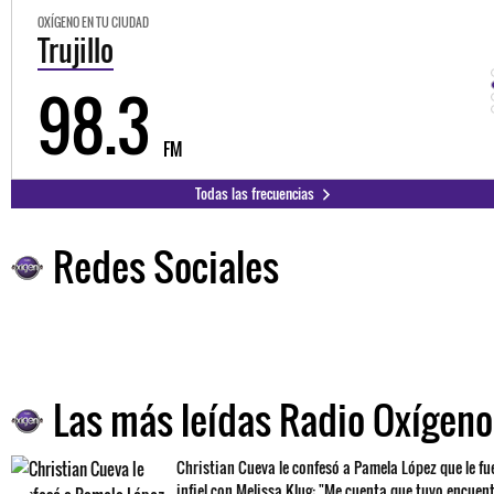
OXÍGENO EN TU CIUDAD
Trujillo
98.3
FM
Todas las frecuencias
Redes Sociales
Las más leídas Radio Oxígeno
Christian Cueva le confesó a Pamela López que le fu
infiel con Melissa Klug: "Me cuenta que tuvo encuen