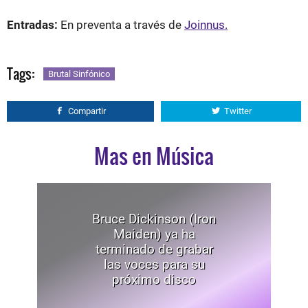
Entradas:
En preventa a través de
Joinnus.
Tags:
Brutal Sinfónico
Compartir
Twitter
Mas en Música
Bruce Dickinson (Iron
Maiden) ya ha
terminado de grabar
las voces para su
próximo disco