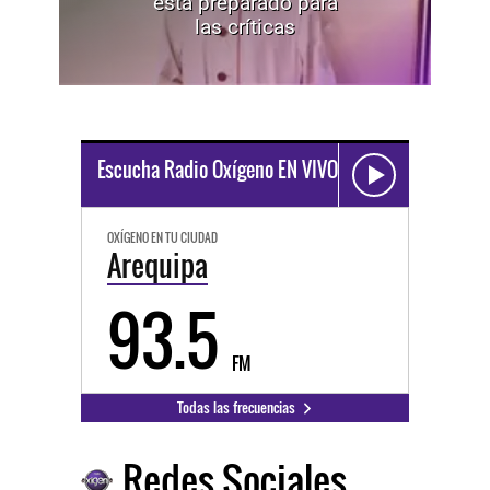
está preparado para
las críticas
Escucha Radio Oxígeno EN VIVO
OXÍGENO EN TU CIUDAD
Arequipa
93.5
FM
Todas las frecuencias
Redes Sociales