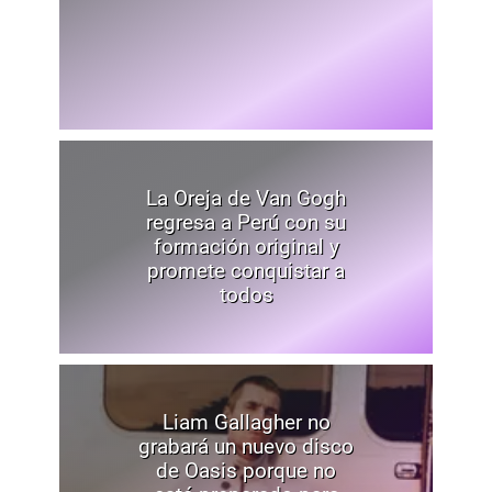
La Oreja de Van Gogh
regresa a Perú con su
formación original y
promete conquistar a
todos
Liam Gallagher no
grabará un nuevo disco
de Oasis porque no