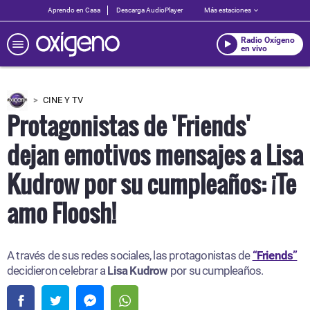
Aprendo en Casa
Descarga AudioPlayer
Más estaciones
Radio Oxígeno
en vivo
CINE Y TV
Protagonistas de 'Friends'
dejan emotivos mensajes a Lisa
Kudrow por su cumpleaños: ¡Te
amo Floosh!
A través de sus redes sociales, las protagonistas de
“Friends”
decidieron celebrar a
Lisa Kudrow
por su cumpleaños.