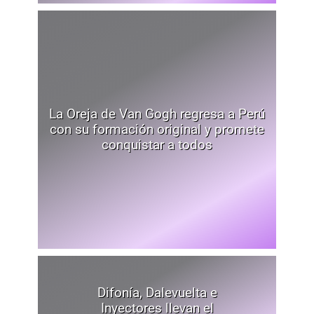
La Oreja de Van Gogh regresa a Perú
con su formación original y promete
conquistar a todos
Difonía, Dalevuelta e
Inyectores llevan el