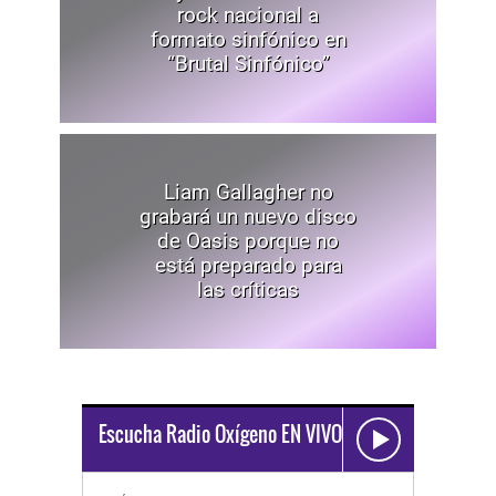
rock nacional a
formato sinfónico en
“Brutal Sinfónico”
Liam Gallagher no
grabará un nuevo disco
de Oasis porque no
está preparado para
las críticas
Escucha Radio Oxígeno EN VIVO