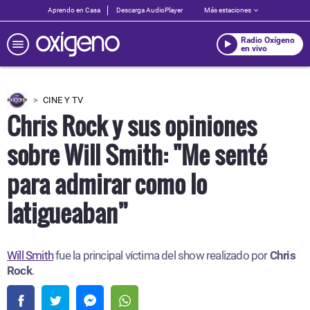
Aprendo en Casa
Descarga AudioPlayer
Más estaciones
Radio Oxígeno
en vivo
CINE Y TV
Chris Rock y sus opiniones
sobre Will Smith: "Me senté
para admirar como lo
latigueaban”
Will Smith
fue la principal víctima del show realizado por
Chris
Rock
.