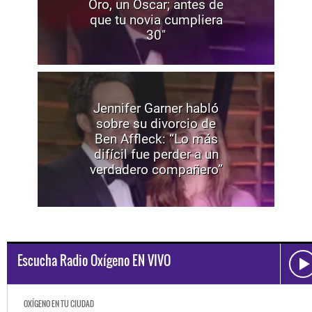
Oro, un Oscar; antes de
que tu novia cumpliera
30"
Jennifer Garner habló
sobre su divorcio de
Ben Affleck: “Lo más
difícil fue perder a un
verdadero compañero”
Escucha Radio Oxígeno EN VIVO
OXÍGENO EN TU CIUDAD