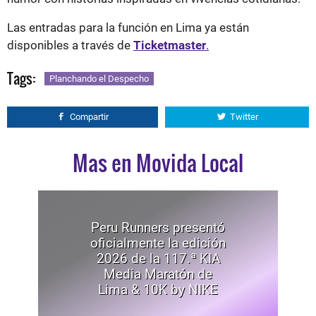
Las entradas para la función en Lima ya están
disponibles a través de
Ticketmaster
.
Tags:
Planchando el Despecho
Compartir
Twitter
Mas en Movida Local
Peru Runners presentó
oficialmente la edición
2026 de la 117.ª KIA
Media Maratón de
Lima & 10K by NIKE