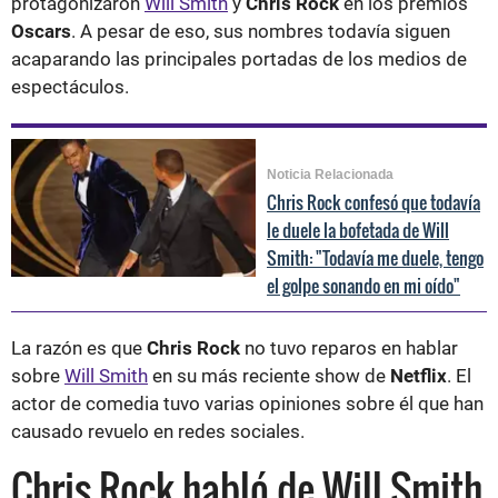
protagonizaron
Will Smith
y
Chris Rock
en los premios
Oscars
. A pesar de eso, sus nombres todavía siguen
acaparando las principales portadas de los medios de
espectáculos.
Noticia Relacionada
Chris Rock confesó que todavía
le duele la bofetada de Will
Smith: "Todavía me duele, tengo
el golpe sonando en mi oído"
La razón es que
Chris Rock
no tuvo reparos en hablar
sobre
Will Smith
en su más reciente show de
Netflix
. El
actor de comedia tuvo varias opiniones sobre él que han
causado revuelo en redes sociales.
Chris Rock habló de Will Smith