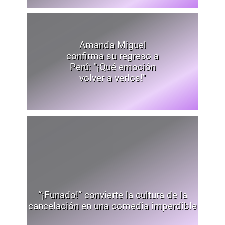
Amanda Miguel
confirma su regreso a
Perú: "¡Qué emoción
volver a verlos!"
“¡Funado!” convierte la cultura de la
cancelación en una comedia imperdible