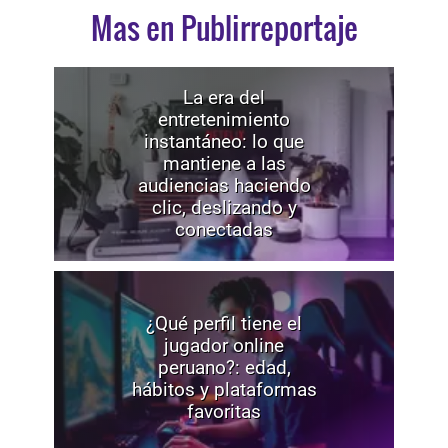
Mas en Publirreportaje
La era del
entretenimiento
instantáneo: lo que
mantiene a las
audiencias haciendo
clic, deslizando y
conectadas
¿Qué perfil tiene el
jugador online
peruano?: edad,
hábitos y plataformas
favoritas