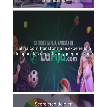
conectadas
LaFija.com transforma la experiencia
de apuestas deportivas y juegos online
Score crediticio en