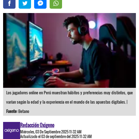
Los jugadores online en Perú muestran hábitos y preferencias muy distintos, que
varían según la edad y la experiencia en el mundo de las apuestas digitales. |
Fuente:
Betano
Redacción Oxigeno
Miércoles, 03 De Septiembre 2025 11:32 AM
Actualizado el 03 de septiembre del 2025 11:32 AM