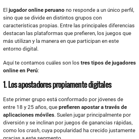
El
jugador online peruano
no responde a un único perfil,
sino que se divide en distintos grupos con
características propias. Entre las principales diferencias
destacan las plataformas que prefieren, los juegos que
más utilizan y la manera en que participan en este
entorno digital.
Aquí te contamos cuáles son los
tres tipos de jugadores
online en Perú
:
1.
Los apostadores propiamente digitales
Este primer grupo está conformado por jóvenes de
entre 18 y 25 años, que
prefieren apostar a través de
aplicaciones móviles
. Suelen jugar principalmente por
diversión y se inclinan por juegos de ganancias rápidas,
como los
crash
, cuya popularidad ha crecido justamente
gracias a este segmento.