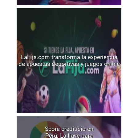
LaFija.com transforma la experiencia
de apuestas deportivas y juegos online
Score crediticio en
Perú: La llave para