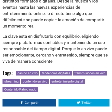
distintos formatos digitales. Desde la música y los
eventos hasta las nuevas experiencias de
entretenimiento online, lo directo tiene algo que
difícilmente se puede copiar: la emoción de compartir
un momento real.
La clave está en disfrutarlo con equilibrio, eligiendo
siempre plataformas confiables y manteniendo un uso
responsable del tiempo digital. Porque lo en vivo puede
ser emocionante, cercano y entretenido, siempre que se
viva de manera consciente.
Tags:
casino en vivo
tendencias digitales
transmisiones en vivo
streaming
contenido en vivo
entretenimiento digital
Contenido Patrocinado
Compartir
Twitter