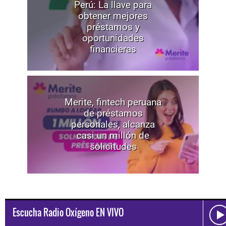
Perú: La llave para
obtener mejores
préstamos y
oportunidades
financieras
Merite, fintech peruana
de préstamos
personales, alcanza
casi un millón de
solicitudes
Escucha Radio Oxígeno EN VIVO