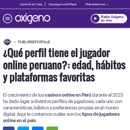
Aprendo en Casa
Descarga AudioPlayer
Más estaciones
Radio Oxígeno
en vivo
PUBLIRREPORTAJE
¿Qué perfil tiene el jugador
online peruano?: edad, hábitos
y plataformas favoritas
El crecimiento de los
casinos online en Perú
durante el 2025
ha dado lugar a distintos perfiles de jugadores, cada uno con
características, hábitos y preferencias propias en el mundo
digital. Aquí te contamos cuáles son los
tipos de jugadores
online en el país
.