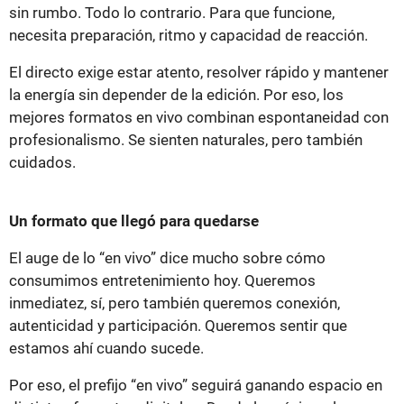
sin rumbo. Todo lo contrario. Para que funcione,
necesita preparación, ritmo y capacidad de reacción.
El directo exige estar atento, resolver rápido y mantener
la energía sin depender de la edición. Por eso, los
mejores formatos en vivo combinan espontaneidad con
profesionalismo. Se sienten naturales, pero también
cuidados.
Un formato que llegó para quedarse
El auge de lo “en vivo” dice mucho sobre cómo
consumimos entretenimiento hoy. Queremos
inmediatez, sí, pero también queremos conexión,
autenticidad y participación. Queremos sentir que
estamos ahí cuando sucede.
Por eso, el prefijo “en vivo” seguirá ganando espacio en