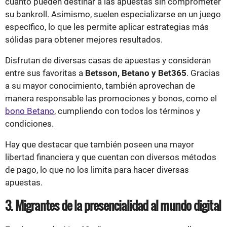
cuánto pueden destinar a las apuestas sin comprometer
su bankroll. Asimismo, suelen especializarse en un juego
específico, lo que les permite aplicar estrategias más
sólidas para obtener mejores resultados.
Disfrutan de diversas casas de apuestas y consideran
entre sus favoritas a
Betsson, Betano y Bet365
. Gracias
a su mayor conocimiento, también aprovechan de
manera responsable las promociones y bonos, como el
bono Betano
, cumpliendo con todos los términos y
condiciones.
Hay que destacar que también poseen una mayor
libertad financiera y que cuentan con diversos métodos
de pago, lo que no los limita para hacer diversas
apuestas.
3.
Migrantes de la presencialidad al mundo digital