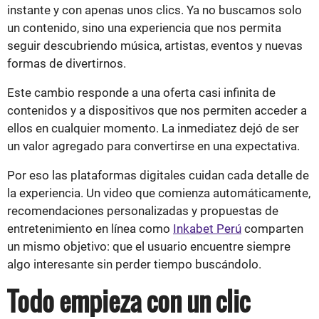
instante y con apenas unos clics. Ya no buscamos solo
un contenido, sino una experiencia que nos permita
seguir descubriendo música, artistas, eventos y nuevas
formas de divertirnos.
Este cambio responde a una oferta casi infinita de
contenidos y a dispositivos que nos permiten acceder a
ellos en cualquier momento. La inmediatez dejó de ser
un valor agregado para convertirse en una expectativa.
Por eso las plataformas digitales cuidan cada detalle de
la experiencia. Un video que comienza automáticamente,
recomendaciones personalizadas y propuestas de
entretenimiento en línea como
Inkabet Perú
comparten
un mismo objetivo: que el usuario encuentre siempre
algo interesante sin perder tiempo buscándolo.
Todo empieza con un clic