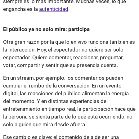
siempre es lo más importante. Muchas veces, lo que
engancha es la
autenticidad
.
El público ya no solo mira: participa
Otra gran razón por la que lo en vivo funciona tan bien es
la interacción. Hoy, el espectador no quiere ser solo
espectador. Quiere comentar, reaccionar, preguntar,
votar, compartir y sentir que su presencia cuenta.
En un stream, por ejemplo, los comentarios pueden
cambiar el rumbo de la conversación. En un evento
digital, las reacciones del público alimentan la energía
del momento. Y en distintas experiencias de
entretenimiento en tiempo real, la participación hace que
la persona se sienta parte de lo que está ocurriendo, no
solo alguien que mira desde afuera.
Ese cambio es clave: el contenido deja de ser una