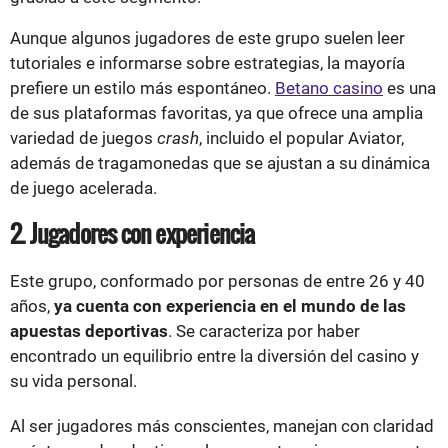
Aunque algunos jugadores de este grupo suelen leer
tutoriales e informarse sobre estrategias, la mayoría
prefiere un estilo más espontáneo.
Betano casino
es una
de sus plataformas favoritas, ya que ofrece una amplia
variedad de juegos
crash
, incluido el popular Aviator,
además de tragamonedas que se ajustan a su dinámica
de juego acelerada.
2.
Jugadores con experiencia
Este grupo, conformado por personas de entre 26 y 40
años,
ya cuenta con experiencia en el mundo de las
apuestas deportivas
. Se caracteriza por haber
encontrado un equilibrio entre la diversión del casino y
su vida personal.
Al ser jugadores más conscientes, manejan con claridad