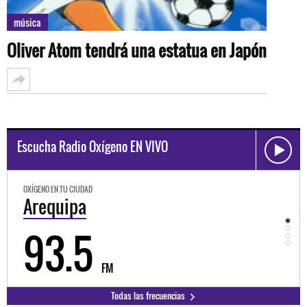
música
Oliver Atom tendrá una estatua en Japón
Escucha Radio Oxígeno EN VIVO
OXÍGENO EN TU CIUDAD
OXÍGEN
Arequipa
Tru
93.5
9
FM
Todas las frecuencias