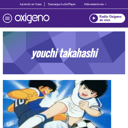
Aprendo en Casa
Descarga AudioPlayer
Más estaciones
Radio Oxígeno
en vivo
youchi takahashi