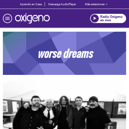
Aprendo en Casa
Descarga AudioPlayer
Más estaciones
Radio Oxígeno
en vivo
worse dreams