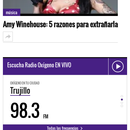
música
Amy Winehouse: 5 razones para extrañarla
Escucha Radio Oxígeno EN VIVO
OXÍGENO EN TU CIUDAD
OXÍGEN
Trujillo
Hu
98.3
9
FM
Todas las frecuencias