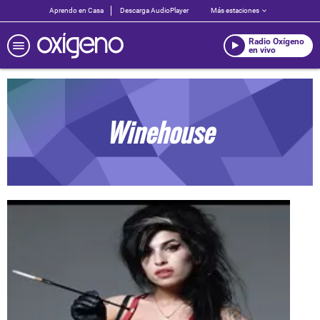
Aprendo en Casa
Descarga AudioPlayer
Más estaciones
Radio Oxígeno
en vivo
Winehouse