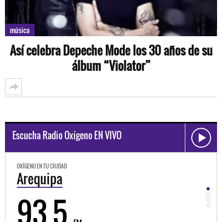
música
Así celebra Depeche Mode los 30 años de su
álbum “Violator”
Escucha Radio Oxígeno EN VIVO
OXÍGENO EN TU CIUDAD
OXÍGEN
Arequipa
Tru
93.5
9