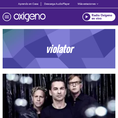
Aprendo en Casa
Descarga AudioPlayer
Más estaciones
Radio Oxígeno
en vivo
violator