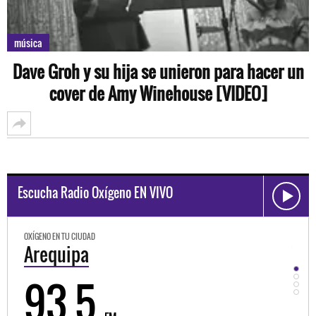
música
Dave Groh y su hija se unieron para hacer un
cover de Amy Winehouse [VIDEO]
Escucha Radio Oxígeno EN VIVO
OXÍGENO EN TU CIUDAD
O
Trujillo
98.3