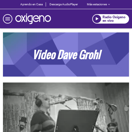
Aprendo en Casa
Descarga AudioPlayer
Más estaciones
Radio Oxígeno
en vivo
Video Dave Grohl