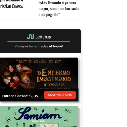
estás llevando el premio
mayor, sino a un borracho,
a un pegalón"
COMPRA AHORA
Entradas desde: S/. 35