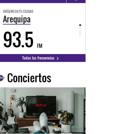
OXÍGENO EN TU CIUDAD
OXÍGENO EN TU CIUDAD
Trujillo
Huancayo
98.3
94.3
FM
FM
Todas las frecuencias
Conciertos