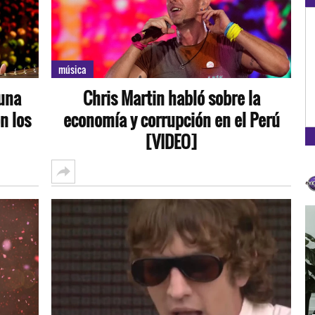
OXÍGENO EN TU CIUDAD
Arequipa
música
93.5
 una
Chris Martin habló sobre la
FM
n los
economía y corrupción en el Perú
[VIDEO]