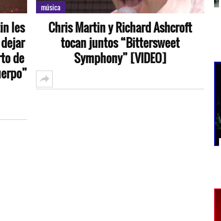
música
in les
Chris Martin y Richard Ashcroft
 dejar
tocan juntos “Bittersweet
rto de
Symphony” [VIDEO]
uerpo”