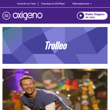
Aprendo en Casa
Descarga AudioPlayer
Más estaciones
Radio Oxígeno
en vivo
Trolleo