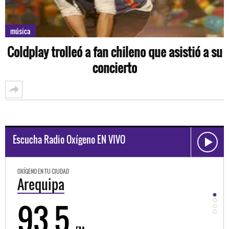
música
Coldplay trolleó a fan chileno que asistió a su
concierto
Escucha Radio Oxígeno EN VIVO
OXÍGENO EN TU CIUDAD
OXÍGEN
Trujillo
Hu
98.3
9