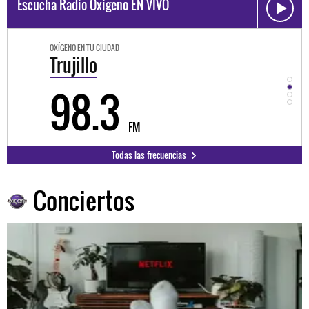
Escucha Radio Oxígeno EN VIVO
OXÍGENO EN TU CIUDAD
OXÍGEN
Trujillo
Hu
98.3
9
FM
Todas las frecuencias
Conciertos