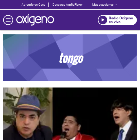
Aprendo en Casa
Descarga AudioPlayer
Más estaciones
Radio Oxígeno
en vivo
tongo