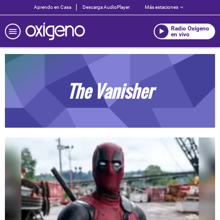
Aprendo en Casa
Descarga AudioPlayer
Más estaciones
Radio Oxígeno
en vivo
The Vanisher