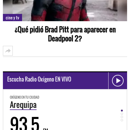
cine y tv
¿Qué pidió Brad Pitt para aparecer en
Deadpool 2?
Escucha Radio Oxígeno EN VIVO
ÍGENO EN TU CIUDAD
OXÍGENO EN TU C
Arequipa
Trujillo
93.5
98.