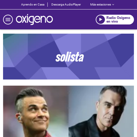
Aprendo en Casa
Descarga AudioPlayer
Más estaciones
Radio Oxígeno
en vivo
solista