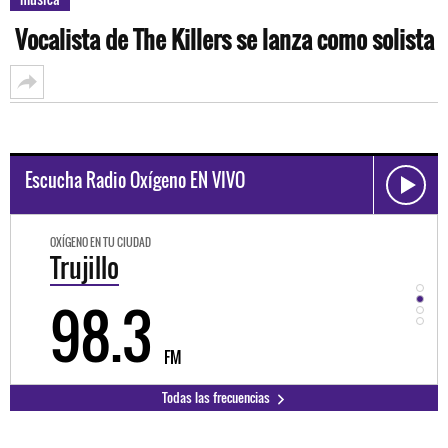
Vocalista de The Killers se lanza como solista
Escucha Radio Oxígeno EN VIVO
OXÍGENO EN TU CIUDAD
OXÍGEN
Trujillo
Hu
98.3
9
FM
Todas las frecuencias