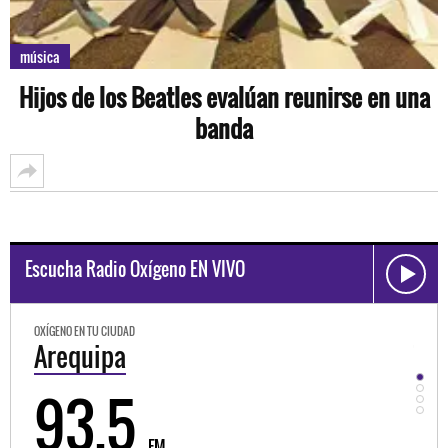
música
Hijos de los Beatles evalúan reunirse en una
banda
Escucha Radio Oxígeno EN VIVO
OXÍGENO EN TU CIUDAD
OXÍGEN
Trujillo
Hu
98.3
9
FM