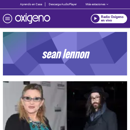
Aprendo en Casa
Descarga AudioPlayer
Más estaciones
Radio Oxígeno
en vivo
sean lennon