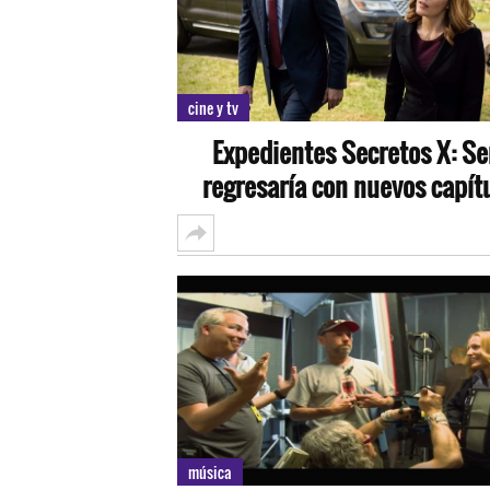
cine y tv
Expedientes Secretos X: Se
regresaría con nuevos capít
música