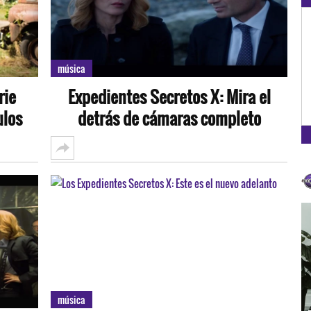
OXÍGENO EN TU CIUDAD
Arequipa
música
93.5
rie
Expedientes Secretos X: Mira el
FM
ulos
detrás de cámaras completo
música