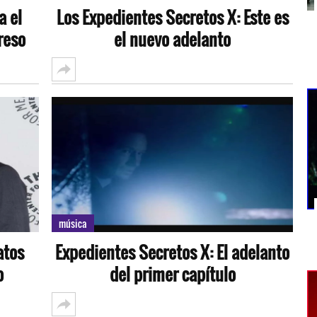
a el
Los Expedientes Secretos X: Este es
reso
el nuevo adelanto
música
atos
Expedientes Secretos X: El adelanto
o
del primer capítulo