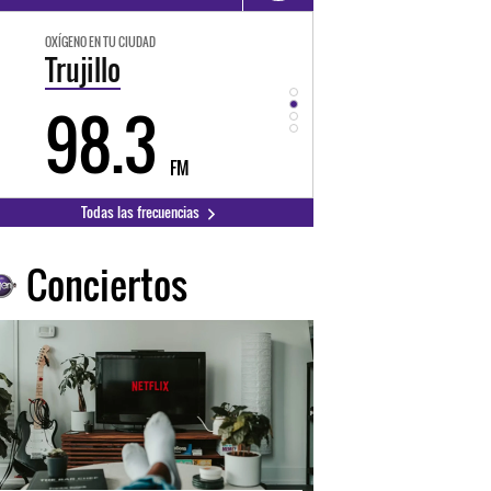
OXÍGENO EN TU CIUDAD
OXÍGENO EN TU CIUDAD
Trujillo
Huancayo
98.3
94.3
FM
FM
Todas las frecuencias
Conciertos