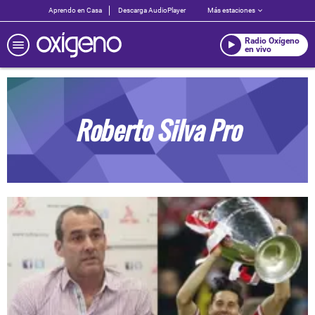
Aprendo en Casa
Descarga AudioPlayer
Más estaciones
Radio Oxígeno
en vivo
Roberto Silva Pro