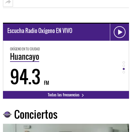
Escucha Radio Oxígeno EN VIVO
OXÍGENO EN TU CIUDAD
OXÍGEN
Huancayo
Cu
94.3
8
FM
Todas las frecuencias
Conciertos