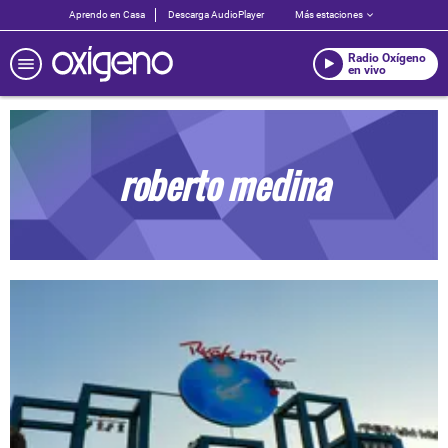
Aprendo en Casa
Descarga AudioPlayer
Más estaciones
Radio Oxígeno
en vivo
roberto medina