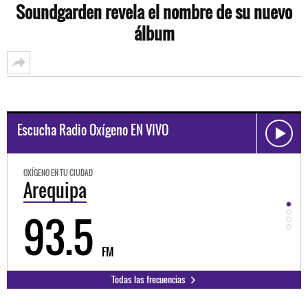
Soundgarden revela el nombre de su nuevo
álbum
Escucha Radio Oxígeno EN VIVO
OXÍGENO EN TU CIUDAD
Trujillo
98.3
M
FM
Todas las frecuencias