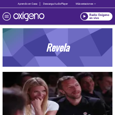
Aprendo en Casa
Descarga AudioPlayer
Más estaciones
Radio Oxígeno
en vivo
Revela