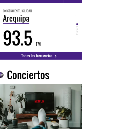
OXÍGENO EN TU CIUDAD
OXÍGENO EN TU CIUDAD
Arequipa
Trujillo
93.5
98.3
FM
FM
Todas las frecuencias
Conciertos