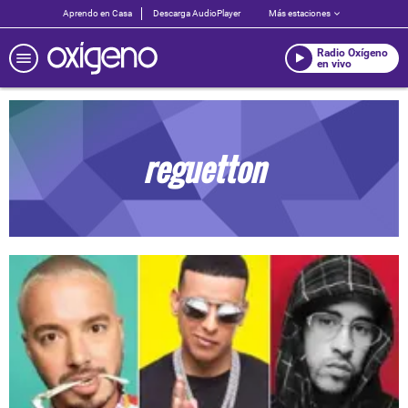
Aprendo en Casa
Descarga AudioPlayer
Más estaciones
Radio Oxígeno
en vivo
reguetton