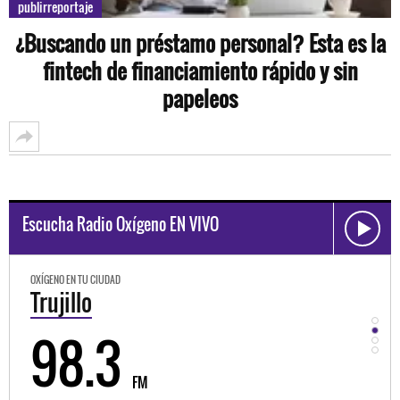
publirreportaje
¿Buscando un préstamo personal? Esta es la
fintech de financiamiento rápido y sin
papeleos
Escucha Radio Oxígeno EN VIVO
OXÍGENO EN TU CIUDAD
OXÍGEN
Trujillo
Hu
98.3
9
FM