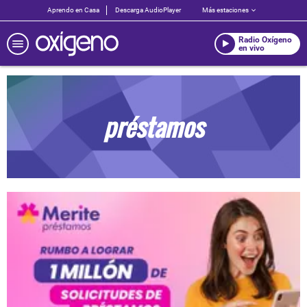
Aprendo en Casa
Descarga AudioPlayer
Más estaciones
Radio Oxígeno
en vivo
préstamos