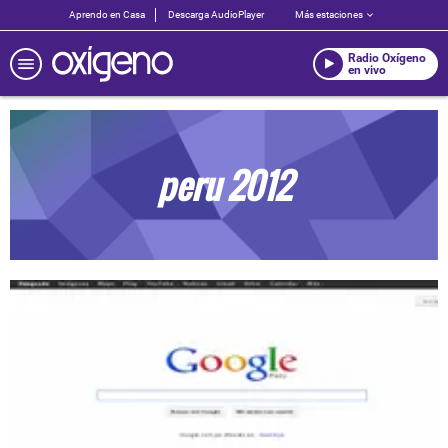
Aprendo en Casa
Descarga AudioPlayer
Más estaciones
Radio Oxígeno
en vivo
peru 2012