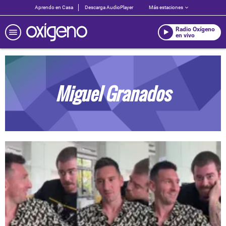
Aprendo en Casa
Descarga AudioPlayer
Más estaciones
Radio Oxígeno
en vivo
Miguel Granados