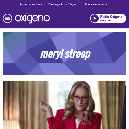
Aprendo en Casa
Descarga AudioPlayer
Más estaciones
Radio Oxígeno
en vivo
meryl streep