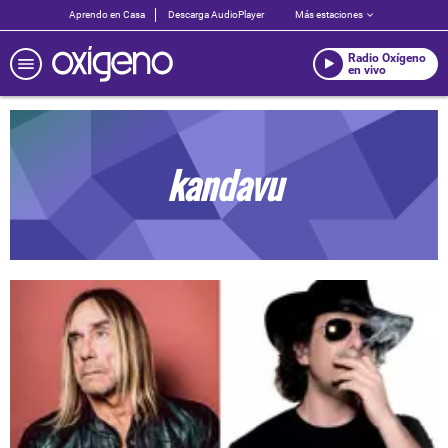
Aprendo en Casa
Descarga AudioPlayer
Más estaciones
Radio Oxígeno
en vivo
kandavu