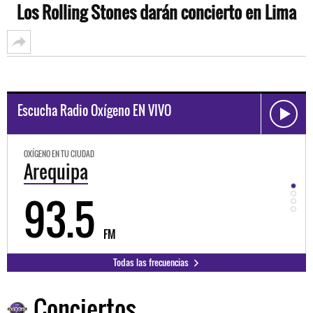
Los Rolling Stones darán concierto en Lima
Escucha Radio Oxígeno EN VIVO
OXÍGENO EN TU CIUDAD
OXÍGE
Trujillo
Hu
98.3
9
FM
Todas las frecuencias
Conciertos