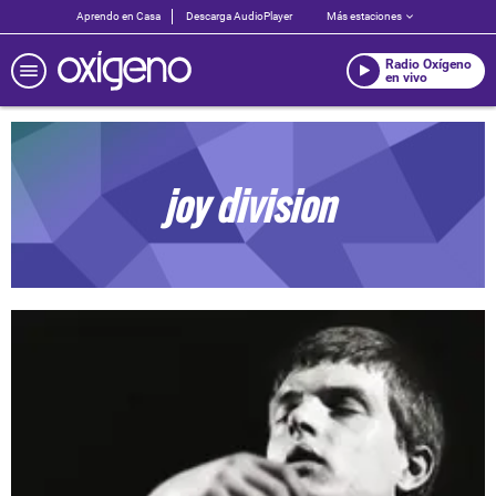
Aprendo en Casa
Descarga AudioPlayer
Más estaciones
Radio Oxígeno
en vivo
joy division