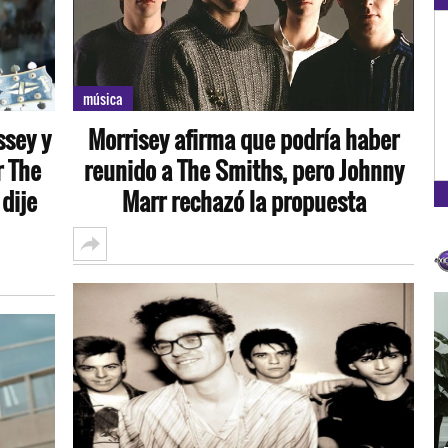
OXÍGENO EN TU CIUDAD
Arequipa
música
93.5
ssey y
Morrisey afirma que podría haber
FM
r The
reunido a The Smiths, pero Johnny
 dije
Marr rechazó la propuesta