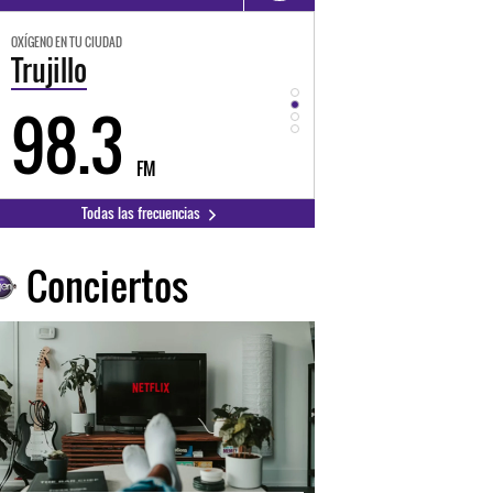
OXÍGENO EN TU CIUDAD
OXÍGENO EN TU CIUDAD
Trujillo
Huancayo
98.3
94.3
FM
FM
Todas las frecuencias
Conciertos