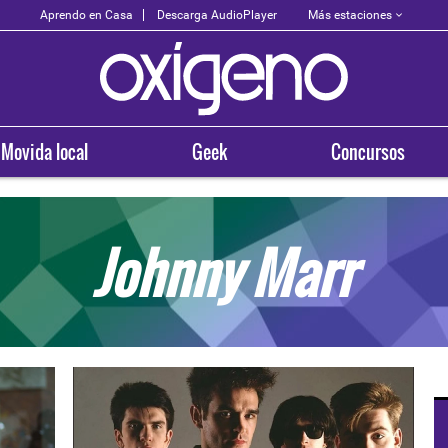
Más estaciones
Aprendo en Casa
Descarga AudioPlayer
Movida local
Geek
Concursos
Johnny Marr