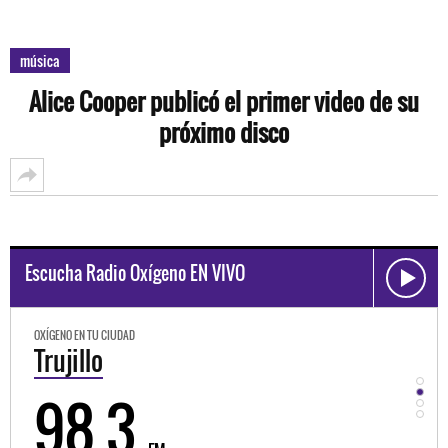
música
Alice Cooper publicó el primer video de su
próximo disco
Escucha Radio Oxígeno EN VIVO
OXÍGENO EN TU CIUDAD
OXÍGEN
Trujillo
Hu
98.3
9