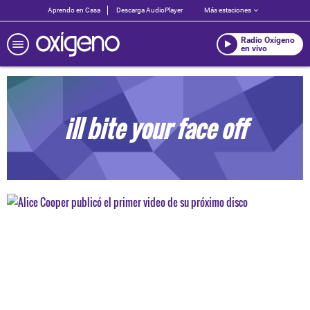
Aprendo en Casa
Descarga AudioPlayer
Más estaciones
Radio Oxígeno
en vivo
ill bite your face off