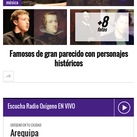
música
+8
fotos
Famosos de gran parecido con personajes
históricos
Escucha Radio Oxígeno EN VIVO
OXÍGENO EN TU CIUDAD
O
Trujillo