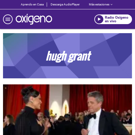
Aprendo en Casa
Descarga AudioPlayer
Más estaciones
Radio Oxígeno
en vivo
hugh grant