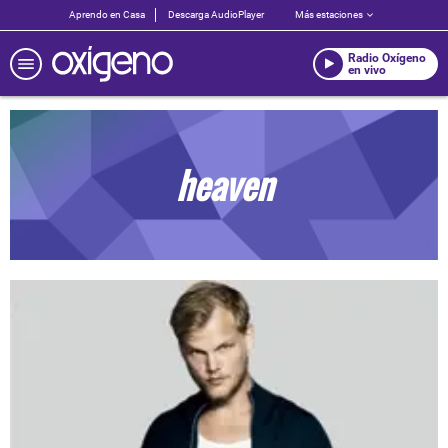
Aprendo en Casa
Descarga AudioPlayer
Más estaciones
Radio Oxígeno
en vivo
heaven