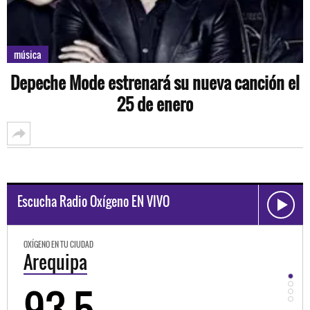
música
Depeche Mode estrenará su nueva canción el
25 de enero
Escucha Radio Oxígeno EN VIVO
OXÍGENO EN TU CIUDAD
OXÍGE
Trujillo
Hu
98.3
9