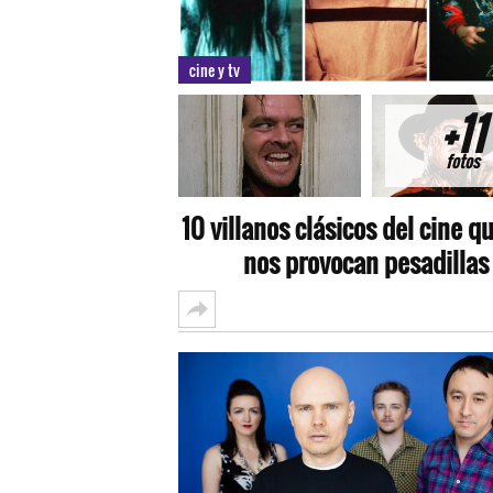
cine y tv
+11
fotos
10 villanos clásicos del cine q
nos provocan pesadillas