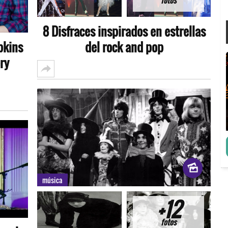
fotos
8 Disfraces inspirados en estrellas
del rock and pop
pkins
ry
música
+12
fotos