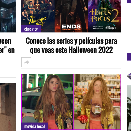
OXÍGENO EN TU CIUDAD
Arequipa
cine y tv
93.5
ween
Conoce las series y películas para
FM
er" en
que veas este Halloween 2022
movida local