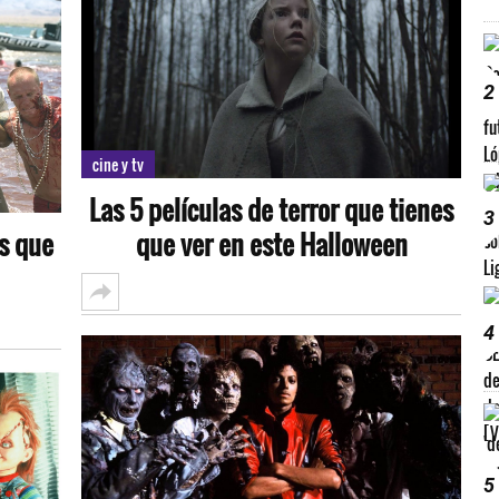
2
cine y tv
Las 5 películas de terror que tienes
3
as que
que ver en este Halloween
4
5