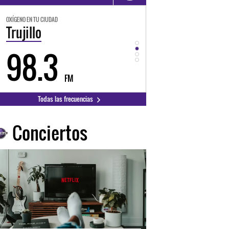
OXÍGENO EN TU CIUDAD
OXÍGENO EN TU CIUDAD
Trujillo
Huancayo
98.3
94.3
FM
FM
Todas las frecuencias
Conciertos