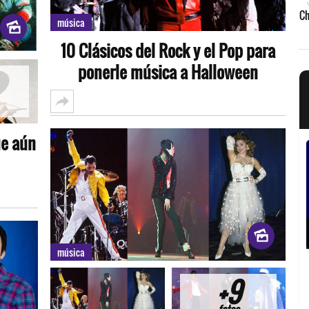
música
10 Clásicos del Rock y el Pop para
ponerle música a Halloween
ue aún
música
+9