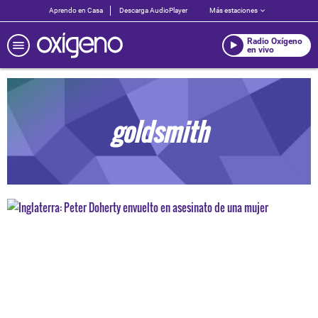
Aprendo en Casa
Descarga AudioPlayer
Más estaciones
Radio Oxígeno
en vivo
goldsmith