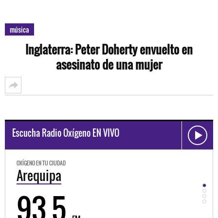
música
Inglaterra: Peter Doherty envuelto en
asesinato de una mujer
Escucha Radio Oxígeno EN VIVO
OXÍGENO EN TU CIUDAD
OXÍ
Trujillo
H
98.3