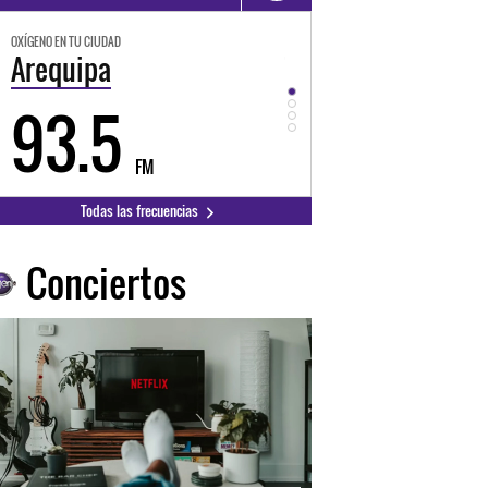
OXÍGENO EN TU CIUDAD
OXÍGENO EN TU CIUDAD
Trujillo
Huancayo
98.3
94.3
FM
FM
Todas las frecuencias
Conciertos