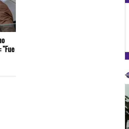
OXÍGENO EN TU CIUDAD
Arequipa
93.5
no
FM
: "Fue