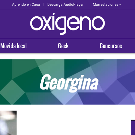
Más estaciones
Aprendo en Casa
Descarga AudioPlayer
Movida local
Geek
Concursos
Georgina