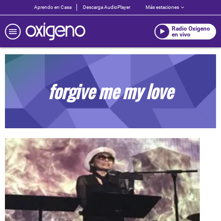
Aprendo en Casa
Descarga AudioPlayer
Más estaciones
Radio Oxígeno
en vivo
forgive me my love