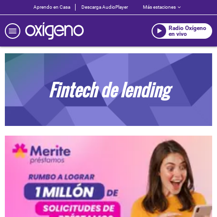
Aprendo en Casa
Descarga AudioPlayer
Más estaciones
Radio Oxígeno
en vivo
Fintech de lending