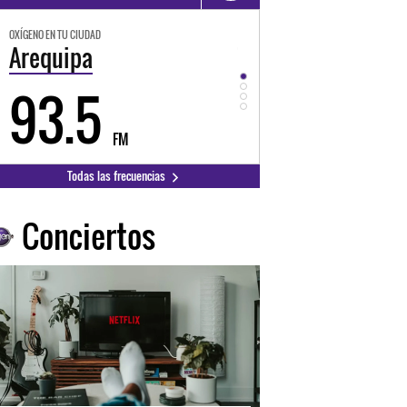
GENO EN TU CIUDAD
OXÍGENO EN TU CIUDAD
requipa
Trujillo
93.5
98.3
FM
FM
Todas las frecuencias
Conciertos