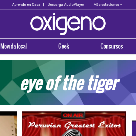
Más estaciones
Aprendo en Casa
Descarga AudioPlayer
Movida local
Geek
Concursos
eye of the tiger