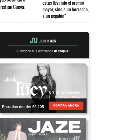
estás llevando el premio
mayor, sino a un borracho,
a un pegalón"
COMPRA AHORA
Entradas desde: S/. 205