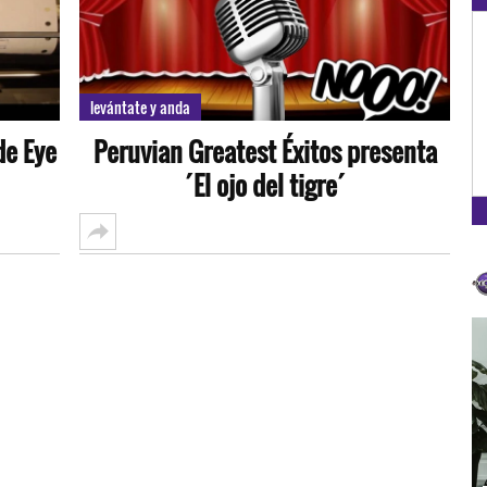
OXÍ
A
levántate y anda
de Eye
Peruvian Greatest Éxitos presenta
´El ojo del tigre´