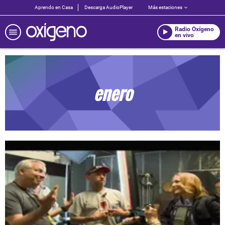
Aprendo en Casa
Descarga AudioPlayer
Más estaciones
Radio Oxígeno
en vivo
enero