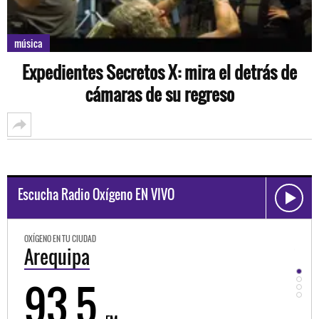
música
Expedientes Secretos X: mira el detrás de
cámaras de su regreso
Escucha Radio Oxígeno EN VIVO
OXÍGENO EN TU CIUDAD
OXÍGEN
Arequipa
Tru
93.5
9